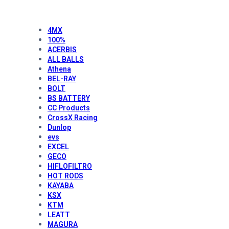
4MX
100%
ACERBIS
ALL BALLS
Athena
BEL-RAY
BOLT
BS BATTERY
CC Products
CrossX Racing
Dunlop
evs
EXCEL
GECO
HIFLOFILTRO
HOT RODS
KAYABA
KSX
KTM
LEATT
MAGURA