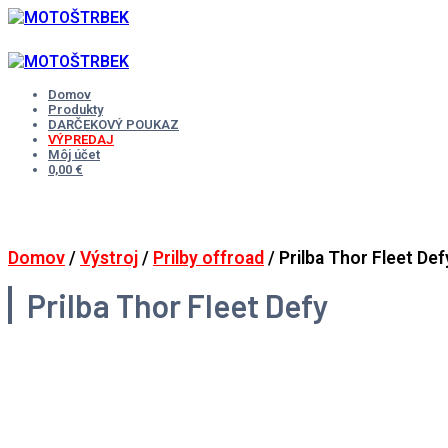
Skip
to
content
Domov
Produkty
DARČEKOVÝ POUKAZ
VÝPREDAJ
Môj účet
0,00 €
Domov
/
Výstroj
/
Prilby offroad
/ Prilba Thor Fleet Def
Prilba Thor Fleet Defy