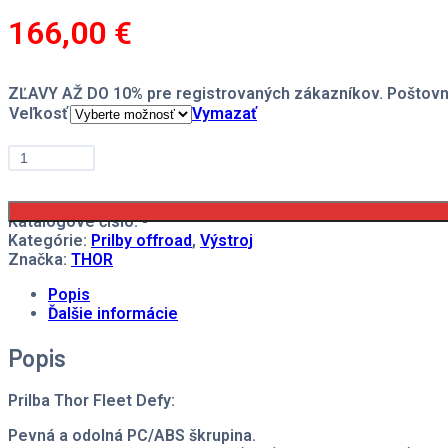
166,00
€
ZĽAVY AŽ DO 10% pre registrovaných zákazníkov. Poštovn
Veľkosť
Vymazať
množstvo
Prilba
Thor
Fleet
Defy
Katalógové číslo:
-
Kategórie:
Prilby offroad
,
Výstroj
Značka:
THOR
Popis
Ďalšie informácie
Popis
Prilba Thor Fleet Defy:
Pevná a odolná PC/ABS škrupina.