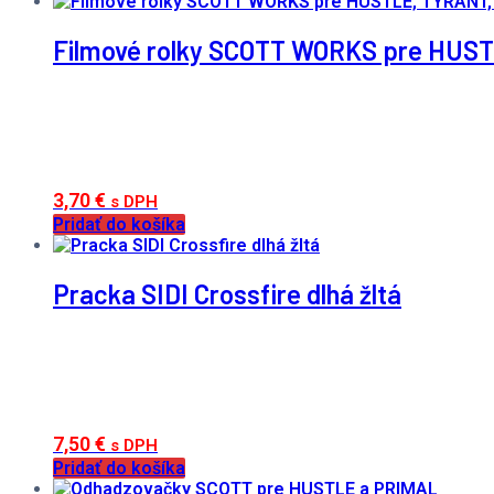
Filmové rolky SCOTT WORKS pre HUS
3,70
€
s DPH
Pridať do košíka
Pracka SIDI Crossfire dlhá žltá
7,50
€
s DPH
Pridať do košíka