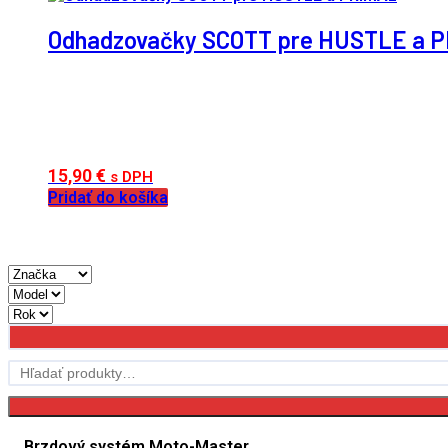
Odhadzovačky SCOTT pre HUSTLE a 
15,90
€
s DPH
Pridať do košíka
Hľadať:
Brzdový systém Moto-Master