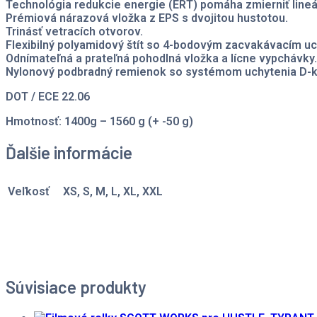
Technológia redukcie energie (ERT) pomáha zmierniť lineá
Prémiová nárazová vložka z EPS s dvojitou hustotou.
Trinásť vetracích otvorov.
Flexibilný polyamidový štít so 4-bodovým zacvakávacím u
Odnímateľná a prateľná pohodlná vložka a lícne vypchávky.
Nylonový podbradný remienok so systémom uchytenia D-krú
DOT / ECE 22.06
Hmotnosť: 1400g – 1560 g (+ -50 g)
Ďalšie informácie
Veľkosť
XS, S, M, L, XL, XXL
Súvisiace produkty