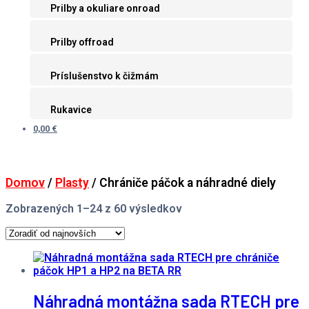
Prilby a okuliare onroad
Prilby offroad
Príslušenstvo k čižmám
Rukavice
0,00 €
Domov
/
Plasty
/ Chrániče páčok a náhradné diely
Zoradené
Zobrazených 1–24 z 60 výsledkov
podľa
najnovších
Náhradná montážna sada RTECH pre