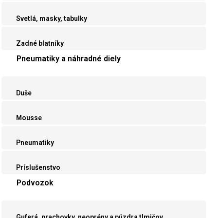
Svetlá, masky, tabulky
Zadné blatníky
Pneumatiky a náhradné diely
Duše
Mousse
Pneumatiky
Príslušenstvo
Podvozok
Guferá, prachovky, neoprény a púzdra tlmičov