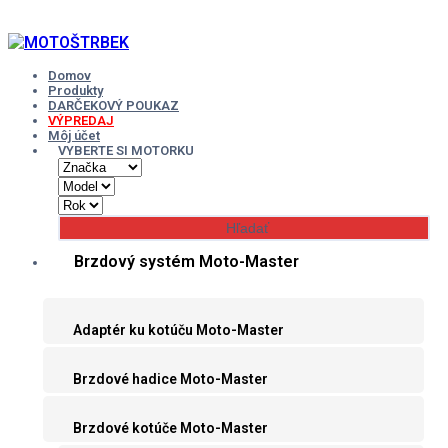
Skip
to
content
Domov
Produkty
DARČEKOVÝ POUKAZ
VÝPREDAJ
Môj účet
VYBERTE SI MOTORKU
Brzdový systém Moto-Master
Adaptér ku kotúču Moto-Master
Brzdové hadice Moto-Master
Brzdové kotúče Moto-Master