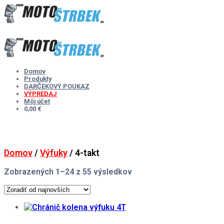
Skip
to
content
Domov
Produkty
DARČEKOVÝ POUKAZ
VÝPREDAJ
Môj účet
0,00 €
Domov
/
Výfuky
/ 4-takt
Zoradené
Zobrazených 1–24 z 55 výsledkov
podľa
najnovších