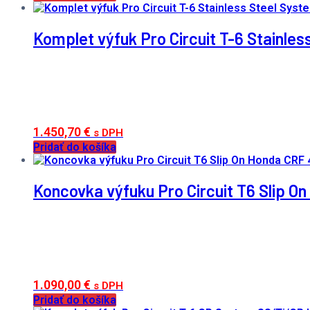
Komplet výfuk Pro Circuit T-6 Stainl
1.450,70
€
s DPH
Pridať do košíka
Koncovka výfuku Pro Circuit T6 Slip 
1.090,00
€
s DPH
Pridať do košíka