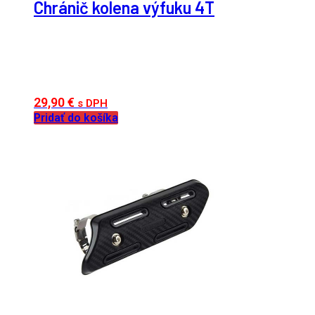
Chránič kolena výfuku 4T
29,90
€
s DPH
Pridať do košíka