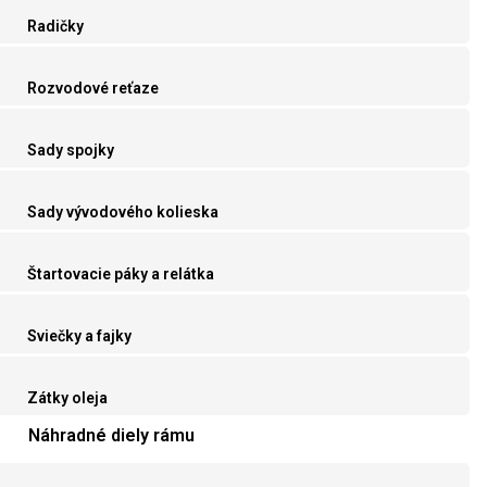
Radičky
Rozvodové reťaze
Sady spojky
Sady vývodového kolieska
Štartovacie páky a relátka
Sviečky a fajky
Zátky oleja
Náhradné diely rámu