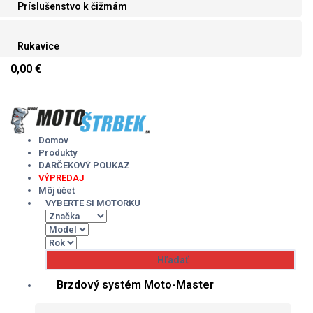
Príslušenstvo k čižmám
Rukavice
0,00 €
Skip
to
content
Domov
Produkty
DARČEKOVÝ POUKAZ
VÝPREDAJ
Môj účet
VYBERTE SI MOTORKU
Brzdový systém Moto-Master