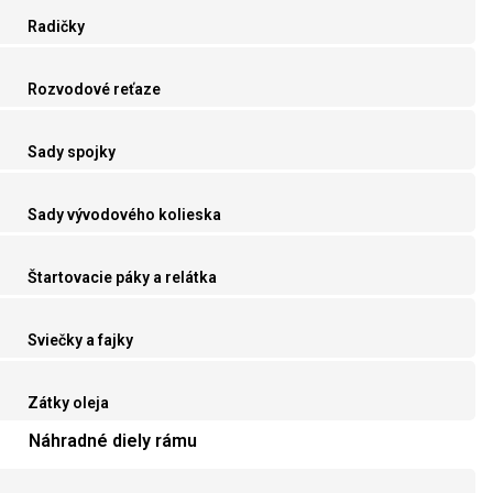
Radičky
Rozvodové reťaze
Sady spojky
Sady vývodového kolieska
Štartovacie páky a relátka
Sviečky a fajky
Zátky oleja
Náhradné diely rámu