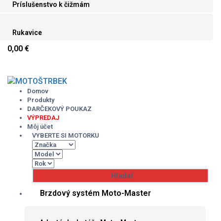
Príslušenstvo k čižmám
Rukavice
0,00 €
Skip
to
content
Domov
Produkty
DARČEKOVÝ POUKAZ
VÝPREDAJ
Môj účet
VYBERTE SI MOTORKU
Brzdový systém Moto-Master