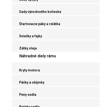
Sady vývodového kolieska
Štartovacie páky a relátka
Sviečky a fajky
Zátky oleja
Náhradné diely rámu
Kryty motora
Páčky a obíjmky
Peny sedla
Poťahy sedla