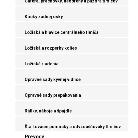
Guferá, prachovky, neoprény a púzdra tlmičov
Kocky zadnej osky
Ložiská a hlavice centrálneho tlmiča
Ložiská a rozperky kolies
Ložiská riadenia
Opravné sady kyvnej vidlice
Opravné sady prepákovania
Ráfiky, náboje a špajdle
Štartovacie pomôcky a odvzdušňováky tlmičov
Prevody