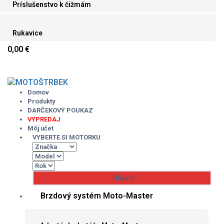
Príslušenstvo k čižmám
Rukavice
0,00 €
Skip
to
content
Domov
Produkty
DARČEKOVÝ POUKAZ
VÝPREDAJ
Môj účet
VYBERTE SI MOTORKU
Brzdový systém Moto-Master