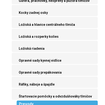
Guferá, prachovky, neoprény a púzdra tlmičov
Kocky zadnej osky
Ložiská a hlavice centrálneho tlmiča
Ložiská a rozperky kolies
Ložiská riadenia
Opravné sady kyvnej vidlice
Opravné sady prepákovania
Ráfiky, náboje a špajdle
Štartovacie pomôcky a odvzdušňováky tlmičov
Prevody