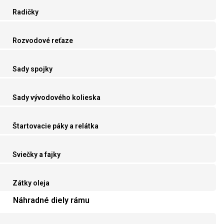
Radičky
Rozvodové reťaze
Sady spojky
Sady vývodového kolieska
Štartovacie páky a relátka
Sviečky a fajky
Zátky oleja
Náhradné diely rámu