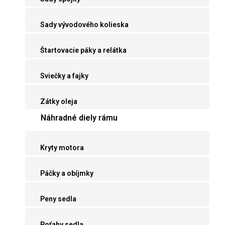
Sady vývodového kolieska
Štartovacie páky a relátka
Sviečky a fajky
Zátky oleja
Náhradné diely rámu
Kryty motora
Páčky a obíjmky
Peny sedla
Poťahy sedla