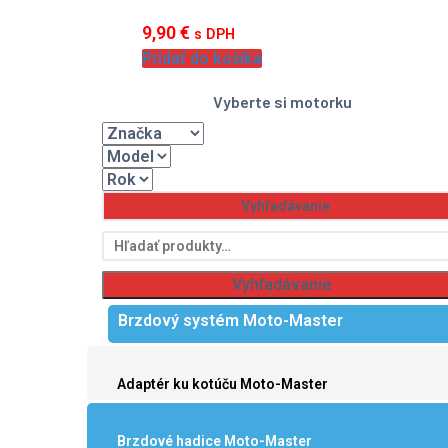
9,90
€
s DPH
Pridať do košíka
Vyberte si motorku
Hľadať:
Vyhľadávanie
Brzdový systém Moto-Master
Adaptér ku kotúču Moto-Master
Brzdové hadice Moto-Master