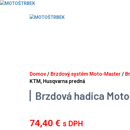
Skip
to
content
Domov
/
Brzdový systém Moto-Master
/
B
KTM, Husqvarna predná
Brzdová hadica Moto
74,40
€
s DPH