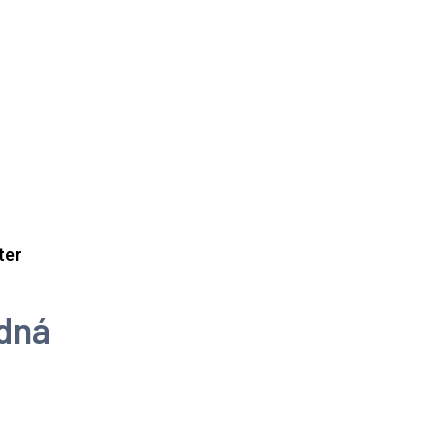
ter
dná