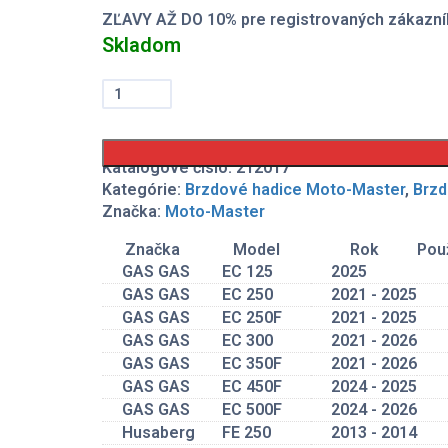
ZĽAVY AŽ DO 10% pre registrovaných zákazní
Skladom
množstvo
Brzdová
hadica
Moto-
Master
Katalógové číslo:
212017
KTM,
Kategórie:
Brzdové hadice Moto-Master
,
Brzd
Husqvarna
Značka:
Moto-Master
predná
Značka
Model
Rok
Použ
GAS GAS
EC 125
2025
GAS GAS
EC 250
2021 - 2025
GAS GAS
EC 250F
2021 - 2025
GAS GAS
EC 300
2021 - 2026
GAS GAS
EC 350F
2021 - 2026
GAS GAS
EC 450F
2024 - 2025
GAS GAS
EC 500F
2024 - 2026
Husaberg
FE 250
2013 - 2014