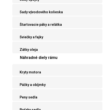
Sady vývodového kolieska
Štartovacie páky a relátka
Sviečky a fajky
Zátky oleja
Náhradné diely rámu
Kryty motora
Páčky a obíjmky
Peny sedla
Poťahy sedla