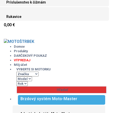
Príslušenstvo k čižmám
Rukavice
0,00 €
Skip
to
content
Domov
Produkty
DARČEKOVÝ POUKAZ
VÝPREDAJ
Môj účet
VYBERTE SI MOTORKU
Brzdový systém Moto-Master