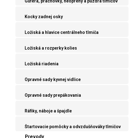
Guferá, prachovky, neoprény a púzdra tlmičov
Kocky zadnej osky
Ložiská a hlavice centrálneho tlmiča
Ložiská a rozperky kolies
Ložiská riadenia
Opravné sady kyvnej vidlice
Opravné sady prepákovania
Ráfiky, náboje a špajdle
Štartovacie pomôcky a odvzdušňováky tlmičov
Prevody