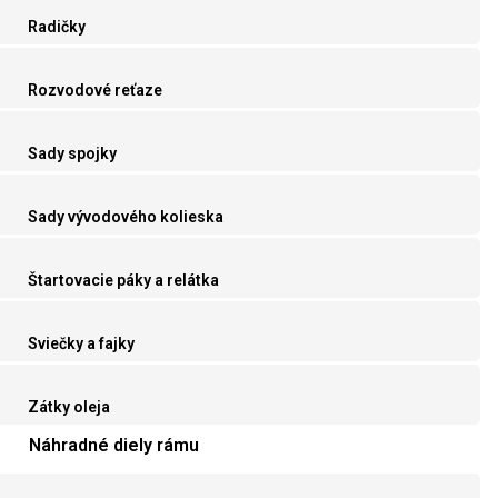
Radičky
Rozvodové reťaze
Sady spojky
Sady vývodového kolieska
Štartovacie páky a relátka
Sviečky a fajky
Zátky oleja
Náhradné diely rámu