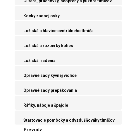
Guferá, prachovky, neoprény a púzdra tlmičov
Kocky zadnej osky
Ložiská a hlavice centrálneho tlmiča
Ložiská a rozperky kolies
Ložiská riadenia
Opravné sady kyvnej vidlice
Opravné sady prepákovania
Ráfiky, náboje a špajdle
Štartovacie pomôcky a odvzdušňováky tlmičov
Prevody