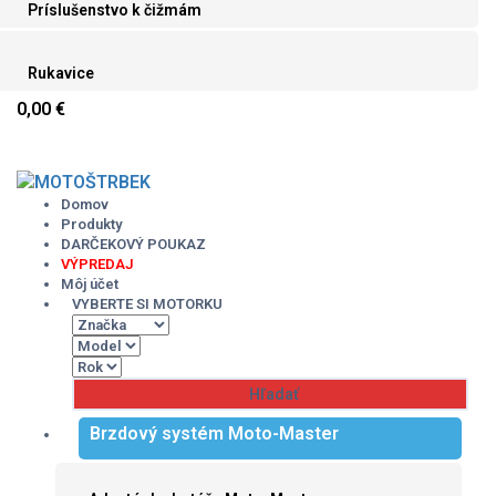
Príslušenstvo k čižmám
Rukavice
0,00 €
Skip
to
content
Domov
Produkty
DARČEKOVÝ POUKAZ
VÝPREDAJ
Môj účet
VYBERTE SI MOTORKU
Brzdový systém Moto-Master