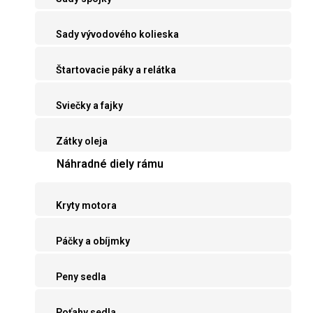
Sady vývodového kolieska
Štartovacie páky a relátka
Sviečky a fajky
Zátky oleja
Náhradné diely rámu
Kryty motora
Páčky a obíjmky
Peny sedla
Poťahy sedla