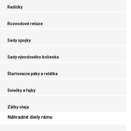
Radičky
Rozvodové reťaze
Sady spojky
Sady vývodového kolieska
Štartovacie páky a relátka
Sviečky a fajky
Zátky oleja
Náhradné diely rámu