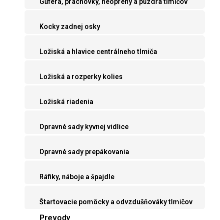
Guferá, prachovky, neoprény a púzdra tlmičov
Kocky zadnej osky
Ložiská a hlavice centrálneho tlmiča
Ložiská a rozperky kolies
Ložiská riadenia
Opravné sady kyvnej vidlice
Opravné sady prepákovania
Ráfiky, náboje a špajdle
Štartovacie pomôcky a odvzdušňováky tlmičov
Prevody