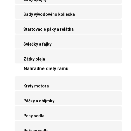
Sady vývodového kolieska
Štartovacie páky a relátka
Sviečky a fajky
Zátky oleja
Náhradné diely rámu
Kryty motora
Páčky a obíjmky
Peny sedla
Poťahy sedla