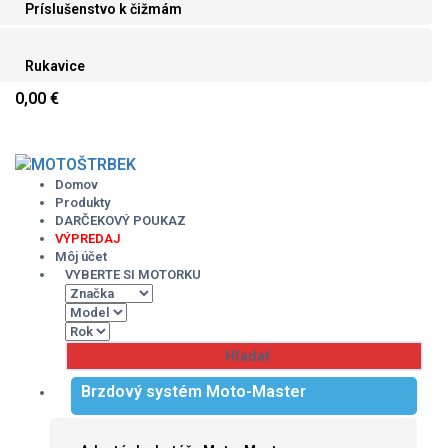
Príslušenstvo k čižmám
Rukavice
0,00 €
Skip
to
content
Domov
Produkty
DARČEKOVÝ POUKAZ
VÝPREDAJ
Môj účet
VYBERTE SI MOTORKU
Brzdový systém Moto-Master