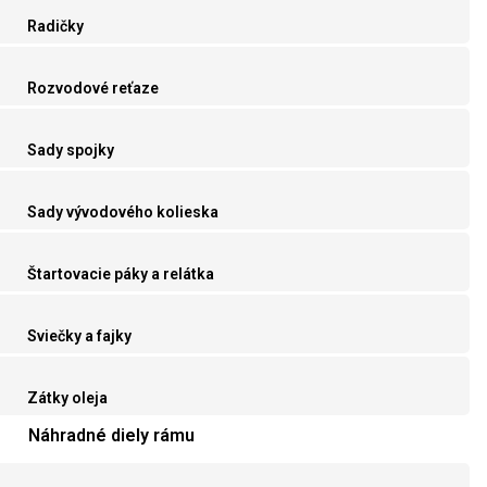
Radičky
Rozvodové reťaze
Sady spojky
Sady vývodového kolieska
Štartovacie páky a relátka
Sviečky a fajky
Zátky oleja
Náhradné diely rámu