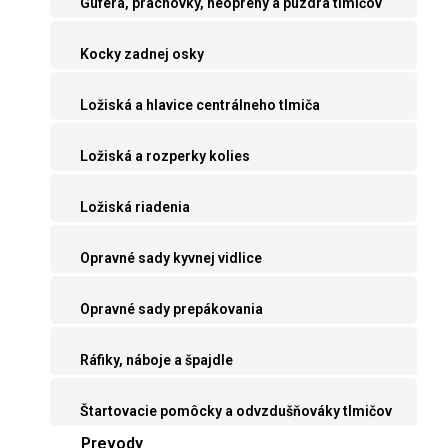
Guferá, prachovky, neoprény a púzdra tlmičov
Kocky zadnej osky
Ložiská a hlavice centrálneho tlmiča
Ložiská a rozperky kolies
Ložiská riadenia
Opravné sady kyvnej vidlice
Opravné sady prepákovania
Ráfiky, náboje a špajdle
Štartovacie pomôcky a odvzdušňováky tlmičov
Prevody