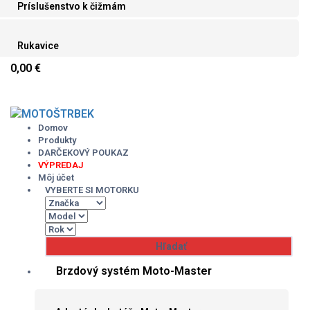
Príslušenstvo k čižmám
Rukavice
0,00 €
Skip
to
content
Domov
Produkty
DARČEKOVÝ POUKAZ
VÝPREDAJ
Môj účet
VYBERTE SI MOTORKU
Brzdový systém Moto-Master