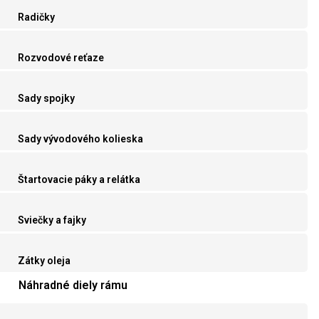
Radičky
Rozvodové reťaze
Sady spojky
Sady vývodového kolieska
Štartovacie páky a relátka
Sviečky a fajky
Zátky oleja
Náhradné diely rámu