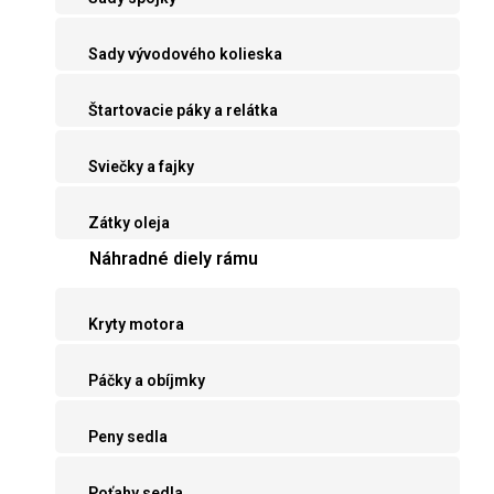
Sady vývodového kolieska
Štartovacie páky a relátka
Sviečky a fajky
Zátky oleja
Náhradné diely rámu
Kryty motora
Páčky a obíjmky
Peny sedla
Poťahy sedla