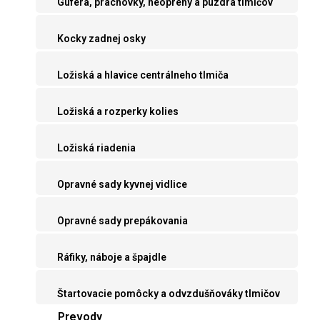
Guferá, prachovky, neoprény a púzdra tlmičov
Kocky zadnej osky
Ložiská a hlavice centrálneho tlmiča
Ložiská a rozperky kolies
Ložiská riadenia
Opravné sady kyvnej vidlice
Opravné sady prepákovania
Ráfiky, náboje a špajdle
Štartovacie pomôcky a odvzdušňováky tlmičov
Prevody