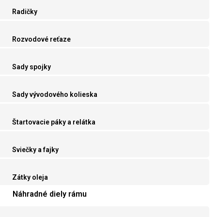
Radičky
Rozvodové reťaze
Sady spojky
Sady vývodového kolieska
Štartovacie páky a relátka
Sviečky a fajky
Zátky oleja
Náhradné diely rámu