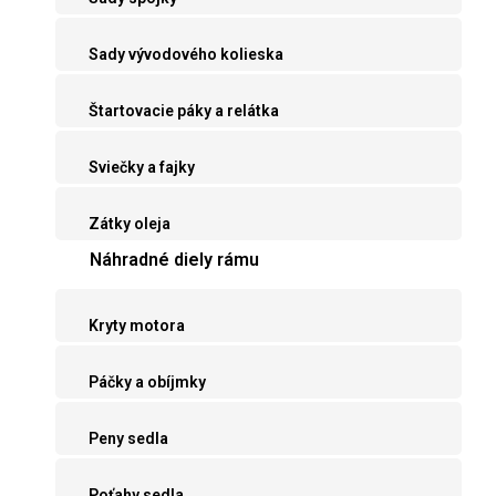
Sady vývodového kolieska
Štartovacie páky a relátka
Sviečky a fajky
Zátky oleja
Náhradné diely rámu
Kryty motora
Páčky a obíjmky
Peny sedla
Poťahy sedla