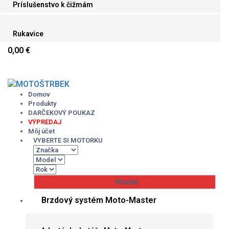
Príslušenstvo k čižmám
Rukavice
0,00 €
Skip
to
content
Domov
Produkty
DARČEKOVÝ POUKAZ
VÝPREDAJ
Môj účet
VYBERTE SI MOTORKU
Brzdový systém Moto-Master