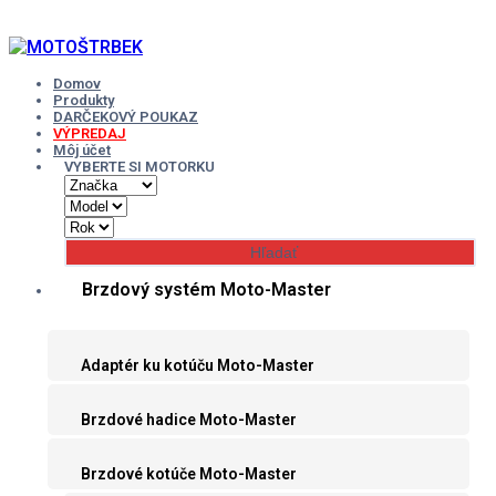
Skip
to
content
Domov
Produkty
DARČEKOVÝ POUKAZ
VÝPREDAJ
Môj účet
VYBERTE SI MOTORKU
Brzdový systém Moto-Master
Adaptér ku kotúču Moto-Master
Brzdové hadice Moto-Master
Brzdové kotúče Moto-Master