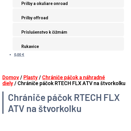
Prilby a okuliare onroad
Prilby offroad
Príslušenstvo k čižmám
Rukavice
0,00 €
Domov
/
Plasty
/
Chrániče páčok a náhradné
diely
/ Chrániče páčok RTECH FLX ATV na štvorkolku
Chrániče páčok RTECH FLX
ATV na štvorkolku