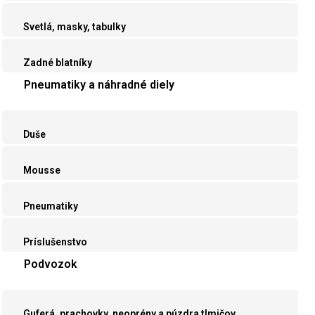
Svetlá, masky, tabulky
Zadné blatníky
Pneumatiky a náhradné diely
Duše
Mousse
Pneumatiky
Príslušenstvo
Podvozok
Guferá, prachovky, neoprény a púzdra tlmičov