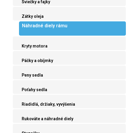
Sviečky a fajky
Zátky oleja
Náhradné diely rámu
Kryty motora
Páčky a obíjmky
Peny sedla
Poťahy sedla
Riadidlá, držiaky, vyvýšenia
Rukoväte a náhradné diely