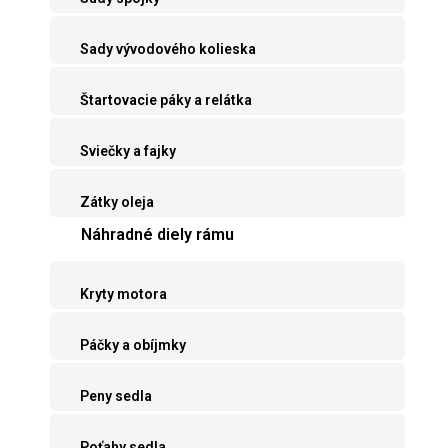
Sady vývodového kolieska
Štartovacie páky a relátka
Sviečky a fajky
Zátky oleja
Náhradné diely rámu
Kryty motora
Páčky a obíjmky
Peny sedla
Poťahy sedla