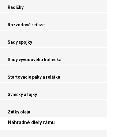
Radičky
Rozvodové reťaze
Sady spojky
Sady vývodového kolieska
Štartovacie páky a relátka
Sviečky a fajky
Zátky oleja
Náhradné diely rámu