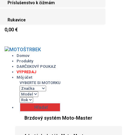
Príslušenstvo k čižmám
Rukavice
0,00 €
Skip
to
content
Domov
Produkty
DARČEKOVÝ POUKAZ
VÝPREDAJ
Môj účet
VYBERTE SI MOTORKU
Brzdový systém Moto-Master