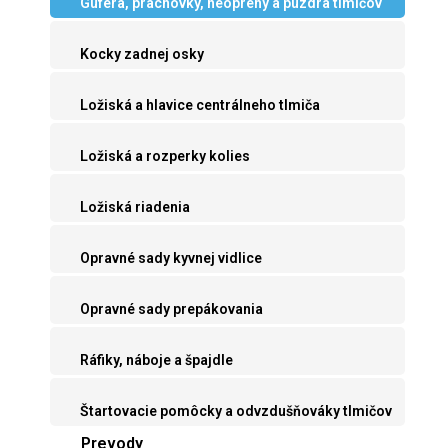
Guferá, prachovky, neoprény a púzdra tlmičov
Kocky zadnej osky
Ložiská a hlavice centrálneho tlmiča
Ložiská a rozperky kolies
Ložiská riadenia
Opravné sady kyvnej vidlice
Opravné sady prepákovania
Ráfiky, náboje a špajdle
Štartovacie pomôcky a odvzdušňováky tlmičov
Prevody