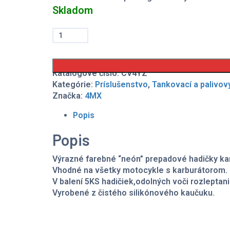
Skladom
množstvo
Hadičky
karburátora
modré
5KS
Katalógové číslo:
CV4YZ
Kategórie:
Príslušenstvo
,
Tankovací a palivov
Značka:
4MX
Popis
Popis
Výrazné farebné “neón” prepadové hadičky k
Vhodné na všetky motocykle s karburátorom.
V balení 5KS hadičiek,odolných voči rozleptan
Vyrobené z čistého silikónového kaučuku.