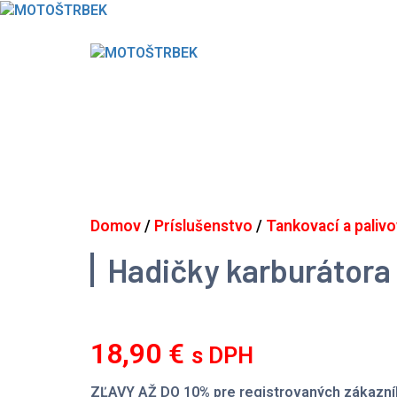
Skip
to
content
Domov
/
Príslušenstvo
/
Tankovací a paliv
Hadičky karburátor
18,90
€
s DPH
ZĽAVY AŽ DO 10% pre registrovaných zákazní