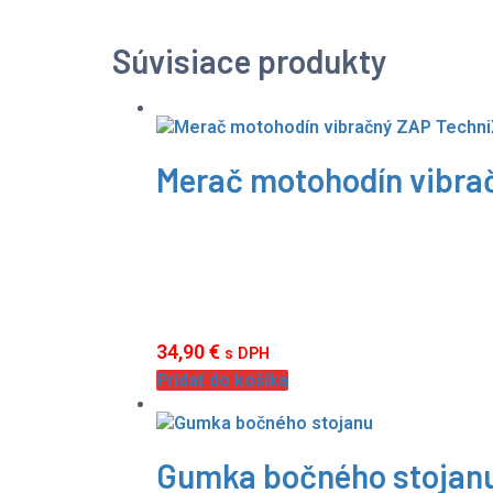
Súvisiace produkty
Merač motohodín vibra
34,90
€
s DPH
Pridať do košíka
Gumka bočného stojan