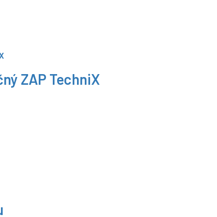
čný ZAP TechniX
u