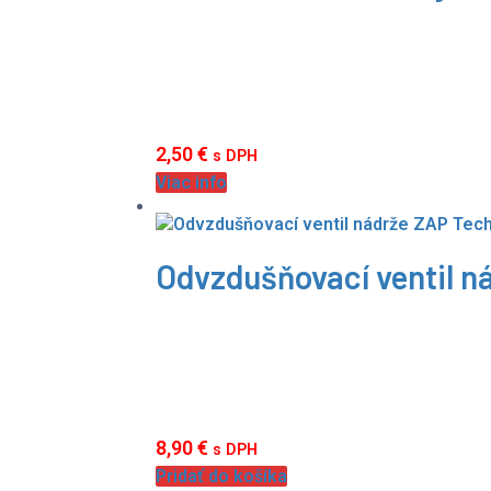
2,50
€
s DPH
Viac info
Odvzdušňovací ventil n
8,90
€
s DPH
Pridať do košíka