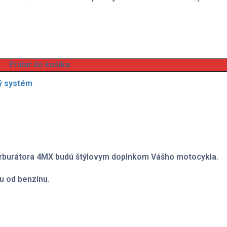
Pridať do košíka
ý systém
arburátora 4MX budú štýlovym doplnkom Vášho motocykla.
iu od benzínu.