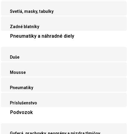
Svetlá, masky, tabulky
Zadné blatníky
Pneumatiky a náhradné diely
Duše
Mousse
Pneumatiky
Príslušenstvo
Podvozok
Guferá, prachovky, neoprény a púzdra tlmičov