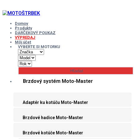
Skip
to
content
Domov
Produkty
DARČEKOVÝ POUKAZ
VÝPREDAJ
Môj účet
VYBERTE SI MOTORKU
Brzdový systém Moto-Master
Adaptér ku kotúču Moto-Master
Brzdové hadice Moto-Master
Brzdové kotúče Moto-Master