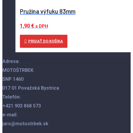
Pružina výfuku 83mm
1,90
€
s DPH
PRIDAŤ DO KOŠÍKA
Adresa:
MOTOŠTRBEK
SNP 1460
017 01 Považská Bystrica
Telefón:
+421 903 868 573
e-mail:
jaro@motostrbek.sk