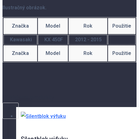
Ilustračný obrázok.
Značka
Model
Rok
Použitie
Kawasaki
KX 450F
2012 - 2015
Značka
Model
Rok
Použitie
Súvisiace produkty
Silentblok výfuku