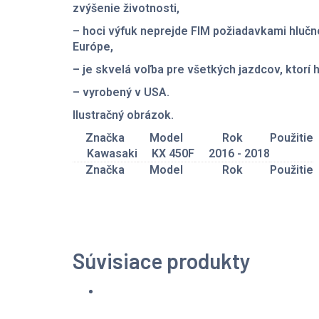
zvýšenie životnosti,
– hoci výfuk neprejde FIM požiadavkami hlučno
Európe,
– je skvelá voľba pre všetkých jazdcov, ktorí
– vyrobený v USA.
Ilustračný obrázok.
Značka
Model
Rok
Použitie
Kawasaki
KX 450F
2016 - 2018
Značka
Model
Rok
Použitie
Súvisiace produkty