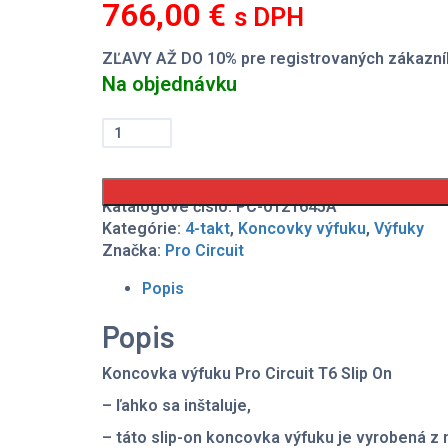
766,00
€
s DPH
ZĽAVY AŽ DO 10% pre registrovaných zákazní
Na objednávku
množstvo
Koncovka
výfuku
Pro
Circuit
Katalógové číslo:
PC-0121645A
T6
Kategórie:
4-takt
,
Koncovky výfuku
,
Výfuky
Slip
Značka:
Pro Circuit
On
Kawasaki
Popis
KX
450F
Popis
2016-
2018
Koncovka výfuku Pro Circuit T6 Slip On
– ľahko sa inštaluje,
– táto slip-on koncovka výfuku je vyrobená z n