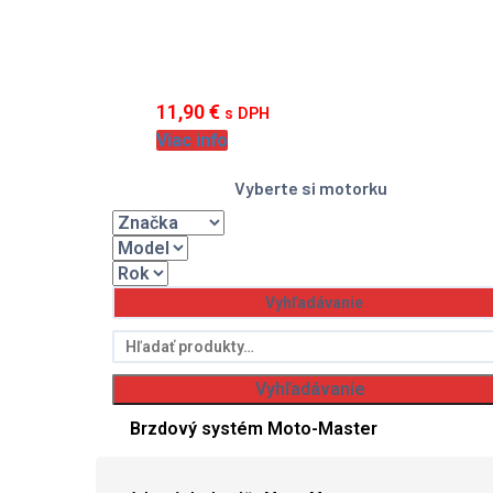
11,90
€
s DPH
Viac info
Vyberte si motorku
Hľadať:
Vyhľadávanie
Brzdový systém Moto-Master