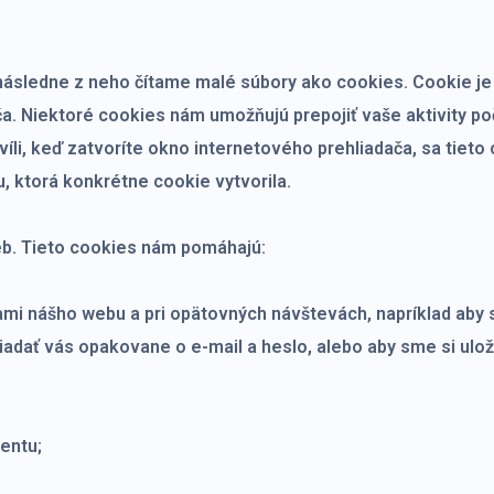
 následne z neho čítame malé súbory ako cookies. Cookie je
. Niektoré cookies nám umožňujú prepojiť vaše aktivity poč
íli, keď zatvoríte okno internetového prehliadača, sa tieto
, ktorá konkrétne cookie vytvorila.
eb. Tieto cookies nám pomáhajú:
kami nášho webu a pri opätovných návštevách, napríklad aby
iadať vás opakovane o e-mail a heslo, alebo aby sme si ulo
entu;