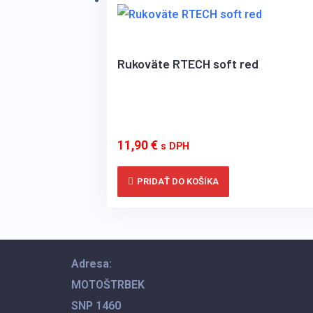
Rukoväte RTECH soft red
11,90
€
s DPH
PRIDAŤ DO KOŠÍKA
Adresa:
MOTOŠTRBEK
SNP 1460