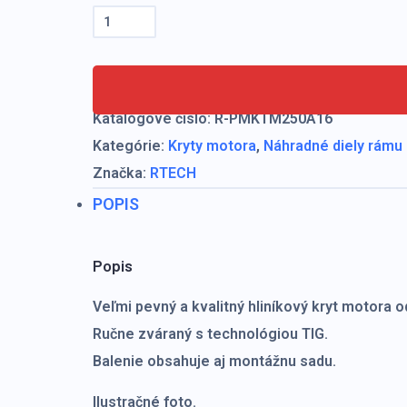
Kryt
motora
hliníkový
RTECH
Katalógové číslo:
R-PMKTM250A16
Husqvarna
Kategórie:
Kryty motora
,
Náhradné diely rámu
FC/FE
Značka:
RTECH
250/350,
POPIS
KTM
250/350
Popis
EXC-
F/SX-
Veľmi pevný a kvalitný hliníkový kryt motora o
F
Ručne zváraný s technológiou TIG.
Balenie obsahuje aj montážnu sadu.
Ilustračné foto.