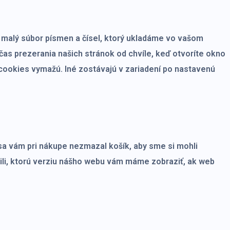
 malý súbor písmen a čísel, ktorý ukladáme vo vašom
as prezerania našich stránok od chvíle, keď otvoríte okno
 cookies vymažú. Iné zostávajú v zariadení po nastavenú
 sa vám pri nákupe nezmazal košík, aby sme si mohli
žili, ktorú verziu nášho webu vám máme zobraziť, ak web