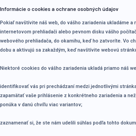
Informácie o cookies a ochrane osobných údajov
Pokiaľ navštívite náš web, do vášho zariadenia ukladáme a
internetovom prehliadači alebo pevnom disku vášho počítača
webového prehliadača, do okamihu, keď ho zatvoríte. Vo chv
dobu a aktivujú sa zakaždým, keď navštívite webovú stránku
Niektoré cookies do vášho zariadenia ukladá priamo náš w
identifikovať vás pri prechádzaní medzi jednotlivými strán
zapamätať vaše prihlásenie z konkrétneho zariadenia a než
ponúka v danú chvíľu viac variantov;
zaznamenať si, že ste nám udelili súhlas podľa tohto dokum