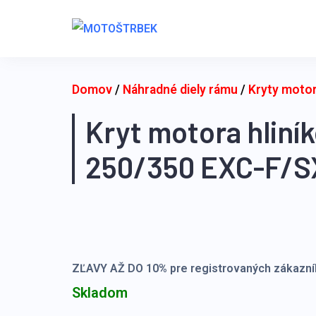
Skip
to
content
Domov
/
Náhradné diely rámu
/
Kryty moto
Kryt motora hlin
250/350 EXC-F/S
ZĽAVY AŽ DO 10% pre registrovaných zákazní
Skladom
množstvo