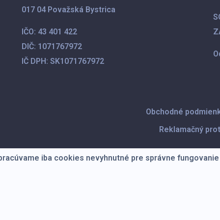
017 04 Považská Bystrica
S
IČO:
43 401 422
Z
DIČ:
1071767972
O
IČ DPH:
SK1071767972
Obchodné podmien
Reklamačný pro
Spracúvame iba cookies nevyhnutné pre správne fungovanie 