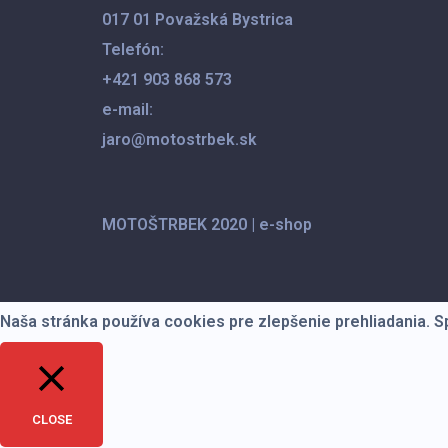
017 01 Považská Bystrica
Telefón:
+421 903 868 573
e-mail:
jaro@motostrbek.sk
MOTOŠTRBEK 2020
|
e-shop
Naša stránka používa cookies pre zlepšenie prehliadania. 
CLOSE