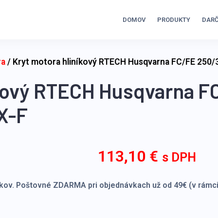
DOMOV
PRODUKTY
DARČ
ra
/ Kryt motora hliníkový RTECH Husqvarna FC/FE 250
íkový RTECH Husqvarna F
X-F
113,10
€
s DPH
kov. Poštovné ZDARMA pri objednávkach už od 49€ (v rámci