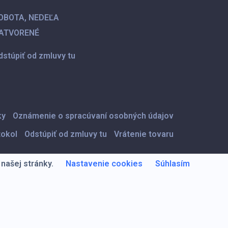
OBOTA,
NEDEĽA
ATVORENÉ
dstúpiť od zmluvy tu
ky
Oznámenie o spracúvaní osobných údajov
tokol
Odstúpiť od zmluvy tu
Vrátenie tovaru
našej stránky.
Nastavenie cookies
Súhlasím