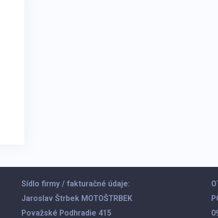
Sídlo firmy / fakturačné údaje:
O
Jaroslav Štrbek MOTOŠTRBEK
P
Považské Podhradie 415
0