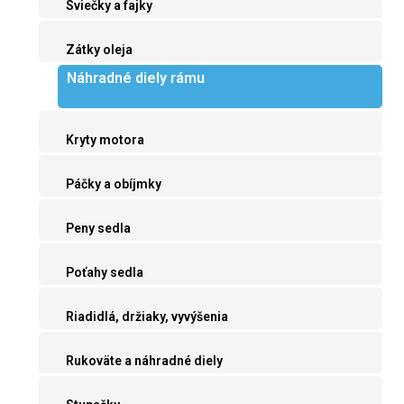
Sviečky a fajky
Zátky oleja
Náhradné diely rámu
Kryty motora
Páčky a obíjmky
Peny sedla
Poťahy sedla
Riadidlá, držiaky, vyvýšenia
Rukoväte a náhradné diely