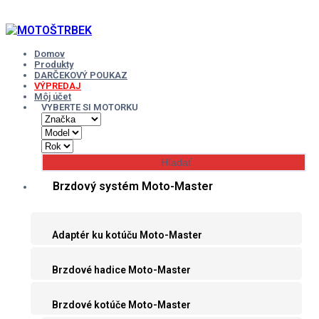
Skip
to
content
Domov
Produkty
DARČEKOVÝ POUKAZ
VÝPREDAJ
Môj účet
VYBERTE SI MOTORKU
Brzdový systém Moto-Master
Adaptér ku kotúču Moto-Master
Brzdové hadice Moto-Master
Brzdové kotúče Moto-Master