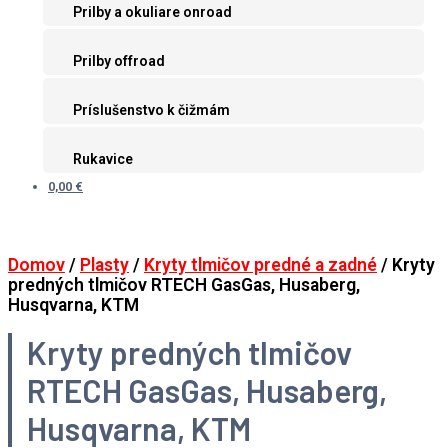
Prilby a okuliare onroad
Prilby offroad
Príslušenstvo k čižmám
Rukavice
0,00 €
Domov
/
Plasty
/
Kryty tlmičov predné a zadné
/ Kryty
predných tlmičov RTECH GasGas, Husaberg,
Husqvarna, KTM
Kryty predných tlmičov
RTECH GasGas, Husaberg,
Husqvarna, KTM