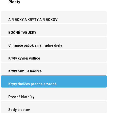
Plasty
AIR BOXY A KRYTY AIR BOXOV
BOČNÉ TABUĽKY
Chrániče páčok a náhradné diely
Kryty kyvnej vidlice
Kryty rámu a nádrže
Kryty tlmičov predné a zadné
Predné blatníky
Sady plastov