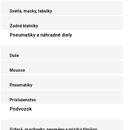
Svetlá, masky, tabulky
Zadné blatníky
Pneumatiky a náhradné diely
Duše
Mousse
Pneumatiky
Príslušenstvo
Podvozok
Guferá, prachovky, neoprény a púzdra tlmičov