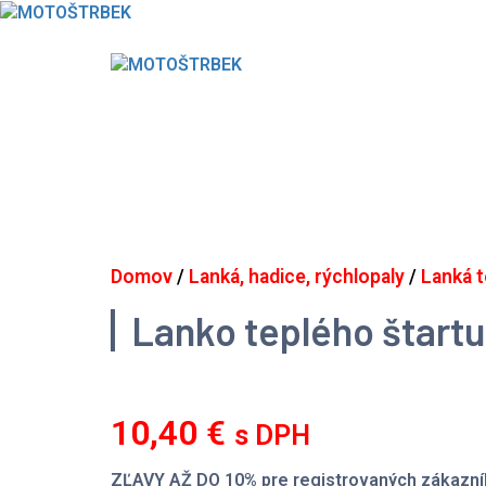
Skip
to
content
Domov
/
Lanká, hadice, rýchlopaly
/
Lanká t
Lanko teplého štart
10,40
€
s DPH
ZĽAVY AŽ DO 10% pre registrovaných zákazní