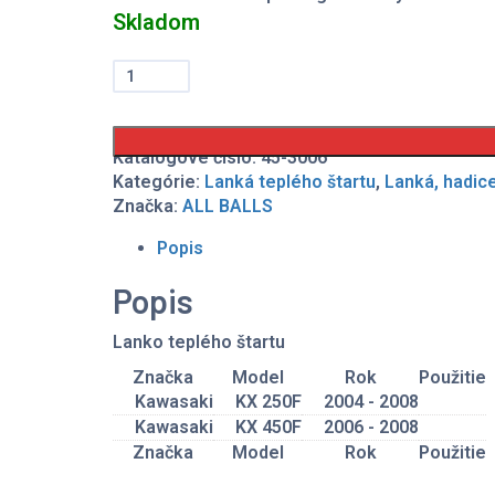
Skladom
množstvo
Lanko
teplého
štartu
Kawasaki
Katalógové číslo:
45-3006
Kategórie:
Lanká teplého štartu
,
Lanká, hadice
Značka:
ALL BALLS
Popis
Popis
Lanko teplého štartu
Značka
Model
Rok
Použitie
Kawasaki
KX 250F
2004 - 2008
Kawasaki
KX 450F
2006 - 2008
Značka
Model
Rok
Použitie