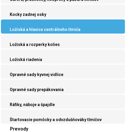
Kocky zadnej osky
Ložiská a hlavice centrálneho tlmiča
Ložiská a rozperky kolies
Ložiská riadenia
Opravné sady kyvnej vidlice
Opravné sady prepákovania
Ráfiky, náboje a špajdle
Štartovacie pomôcky a odvzdušňováky tlmičov
Prevody