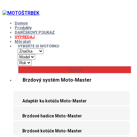
Skip
to
content
Domov
Produkty
DARČEKOVÝ POUKAZ
VÝPREDAJ
Môj účet
VYBERTE SI MOTORKU
Brzdový systém Moto-Master
Adaptér ku kotúču Moto-Master
Brzdové hadice Moto-Master
Brzdové kotúče Moto-Master