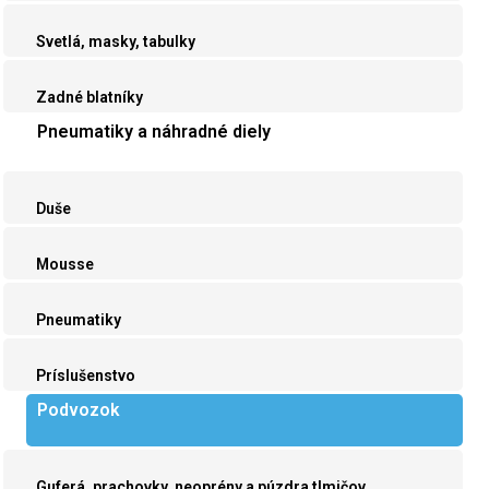
Svetlá, masky, tabulky
Zadné blatníky
Pneumatiky a náhradné diely
Duše
Mousse
Pneumatiky
Príslušenstvo
Podvozok
Guferá, prachovky, neoprény a púzdra tlmičov