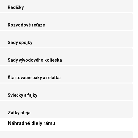
Radičky
Rozvodové reťaze
Sady spojky
Sady vývodového kolieska
Štartovacie páky a relátka
Sviečky a fajky
Zátky oleja
Náhradné diely rámu