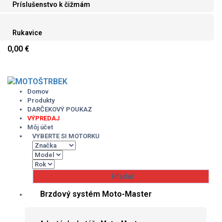
Príslušenstvo k čižmám
Rukavice
0,00 €
Skip
to
content
Domov
Produkty
DARČEKOVÝ POUKAZ
VÝPREDAJ
Môj účet
VYBERTE SI MOTORKU
Brzdový systém Moto-Master