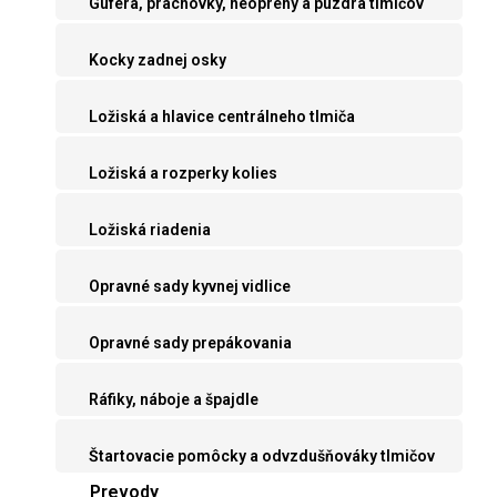
Guferá, prachovky, neoprény a púzdra tlmičov
Kocky zadnej osky
Ložiská a hlavice centrálneho tlmiča
Ložiská a rozperky kolies
Ložiská riadenia
Opravné sady kyvnej vidlice
Opravné sady prepákovania
Ráfiky, náboje a špajdle
Štartovacie pomôcky a odvzdušňováky tlmičov
Prevody