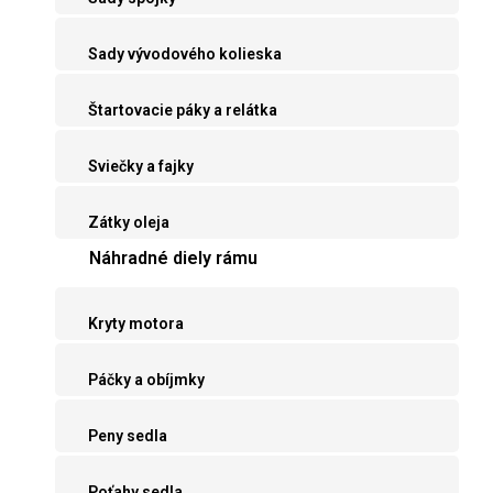
Sady vývodového kolieska
Štartovacie páky a relátka
Sviečky a fajky
Zátky oleja
Náhradné diely rámu
Kryty motora
Páčky a obíjmky
Peny sedla
Poťahy sedla