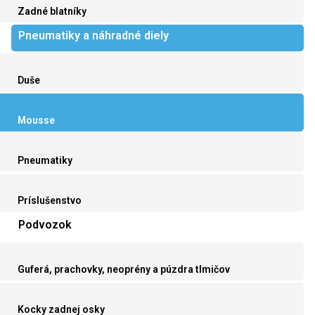
Zadné blatníky
Pneumatiky a náhradné diely
Duše
Mousse
Pneumatiky
Príslušenstvo
Podvozok
Guferá, prachovky, neoprény a púzdra tlmičov
Kocky zadnej osky