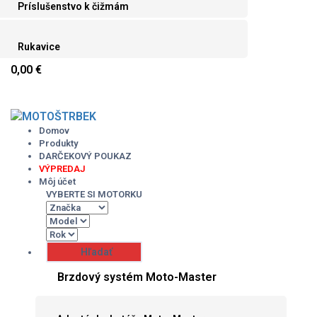
Príslušenstvo k čižmám
Rukavice
0,00 €
Skip
to
content
Domov
Produkty
DARČEKOVÝ POUKAZ
VÝPREDAJ
Môj účet
VYBERTE SI MOTORKU
Brzdový systém Moto-Master