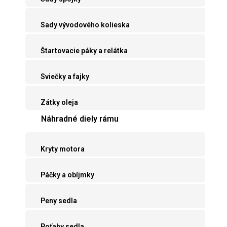
Sady vývodového kolieska
Štartovacie páky a relátka
Sviečky a fajky
Zátky oleja
Náhradné diely rámu
Kryty motora
Páčky a obíjmky
Peny sedla
Poťahy sedla