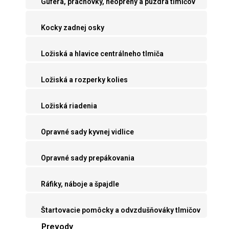
Guferá, prachovky, neoprény a púzdra tlmičov
Kocky zadnej osky
Ložiská a hlavice centrálneho tlmiča
Ložiská a rozperky kolies
Ložiská riadenia
Opravné sady kyvnej vidlice
Opravné sady prepákovania
Ráfiky, náboje a špajdle
Štartovacie pomôcky a odvzdušňováky tlmičov
Prevody