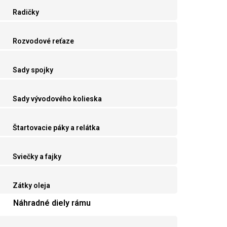
Radičky
Rozvodové reťaze
Sady spojky
Sady vývodového kolieska
Štartovacie páky a relátka
Sviečky a fajky
Zátky oleja
Náhradné diely rámu