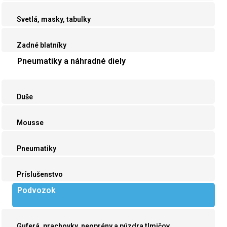
Svetlá, masky, tabulky
Zadné blatníky
Pneumatiky a náhradné diely
Duše
Mousse
Pneumatiky
Príslušenstvo
Podvozok
Guferá, prachovky, neoprény a púzdra tlmičov