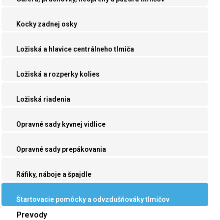
Kocky zadnej osky
Ložiská a hlavice centrálneho tlmiča
Ložiská a rozperky kolies
Ložiská riadenia
Opravné sady kyvnej vidlice
Opravné sady prepákovania
Ráfiky, náboje a špajdle
Štartovacie pomôcky a odvzdušňováky tlmičov
Prevody