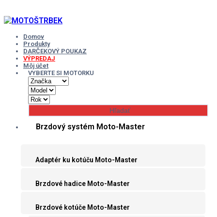
Skip
to
content
Domov
Produkty
DARČEKOVÝ POUKAZ
VÝPREDAJ
Môj účet
VYBERTE SI MOTORKU
Brzdový systém Moto-Master
Adaptér ku kotúču Moto-Master
Brzdové hadice Moto-Master
Brzdové kotúče Moto-Master