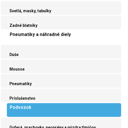
Svetlá, masky, tabulky
Zadné blatníky
Pneumatiky a náhradné diely
Duše
Mousse
Pneumatiky
Príslušenstvo
Podvozok
Guferá, prachovky, neoprény a púzdra tlmičov