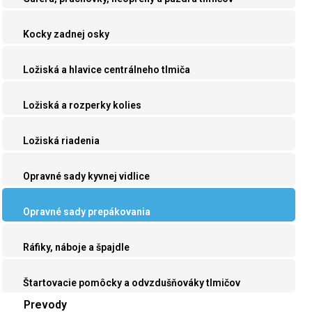
Kocky zadnej osky
Ložiská a hlavice centrálneho tlmiča
Ložiská a rozperky kolies
Ložiská riadenia
Opravné sady kyvnej vidlice
Opravné sady prepákovania
Ráfiky, náboje a špajdle
Štartovacie pomôcky a odvzdušňováky tlmičov
Prevody