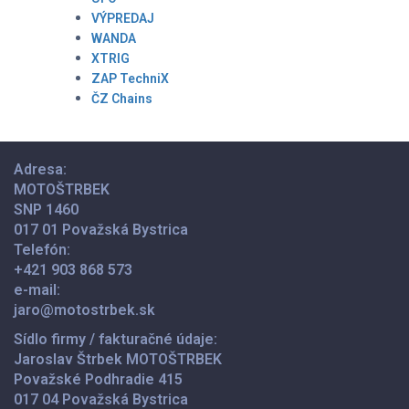
VÝPREDAJ
WANDA
XTRIG
ZAP TechniX
ČZ Chains
Adresa:
MOTOŠTRBEK
SNP 1460
017 01 Považská Bystrica
Telefón:
+421 903 868 573
e-mail:
jaro@motostrbek.sk
Sídlo firmy / fakturačné údaje:
Jaroslav Štrbek MOTOŠTRBEK
Považské Podhradie 415
017 04 Považská Bystrica