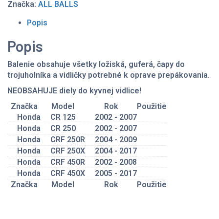
Značka:
ALL BALLS
CRF
250R/450R,
Popis
CRF
250X/450X
Popis
Balenie obsahuje všetky ložiská, guferá, čapy do
trojuholníka a vidličky potrebné k oprave prepákovania.
NEOBSAHUJE diely do kyvnej vidlice!
Značka
Model
Rok
Použitie
Honda
CR 125
2002 - 2007
Honda
CR 250
2002 - 2007
Honda
CRF 250R
2004 - 2009
Honda
CRF 250X
2004 - 2017
Honda
CRF 450R
2002 - 2008
Honda
CRF 450X
2005 - 2017
Značka
Model
Rok
Použitie