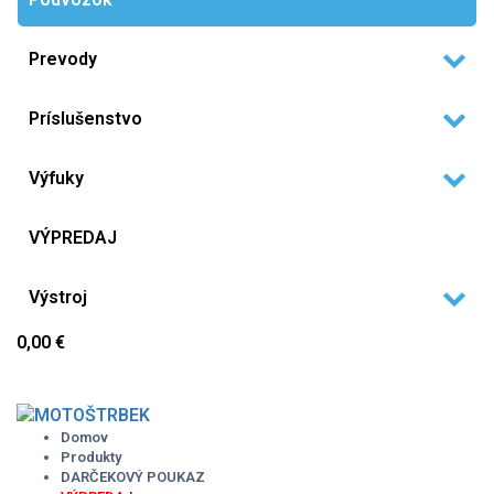
Prevody
Príslušenstvo
Výfuky
VÝPREDAJ
Výstroj
0,00 €
Skip
to
content
Domov
Produkty
DARČEKOVÝ POUKAZ