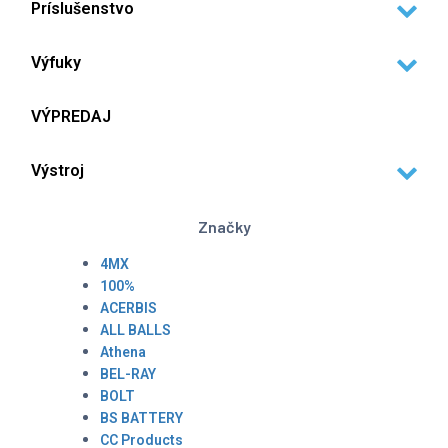
Príslušenstvo
Výfuky
VÝPREDAJ
Výstroj
Značky
4MX
100%
ACERBIS
ALL BALLS
Athena
BEL-RAY
BOLT
BS BATTERY
CC Products