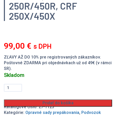
250R/450R, CRF
250X/450X
99,00
€
s DPH
ZĽAVY AŽ DO 10% pre registrovaných zákazníkov.
Poštovné ZDARMA pri objednávkach už od 49€ (v rámci
SR).
Skladom
množstvo
Opravná
sada
prepákovania
Pridať do košíka
Honda
Katalógové číslo:
27-1125
CR
Kategórie:
Opravné sady prepákovania
,
Podvozok
125/250,