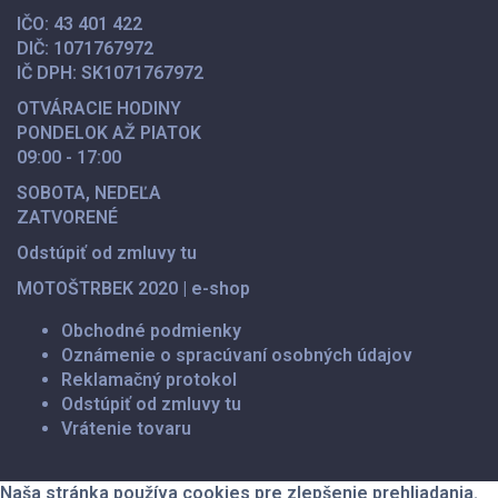
IČO:
43 401 422
DIČ:
1071767972
IČ DPH:
SK1071767972
OTVÁRACIE HODINY
PONDELOK AŽ PIATOK
09:00 - 17:00
SOBOTA,
NEDEĽA
ZATVORENÉ
Odstúpiť od zmluvy tu
MOTOŠTRBEK 2020
|
e-shop
Obchodné podmienky
Oznámenie o spracúvaní osobných údajov
Reklamačný protokol
Odstúpiť od zmluvy tu
Vrátenie tovaru
Naša stránka používa cookies pre zlepšenie prehliadania.