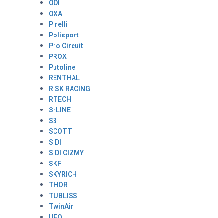
ODI
OXA
Pirelli
Polisport
Pro Circuit
PROX
Putoline
RENTHAL
RISK RACING
RTECH
S-LINE
S3
SCOTT
SIDI
SIDI CIZMY
SKF
SKYRICH
THOR
TUBLISS
TwinAir
UFO