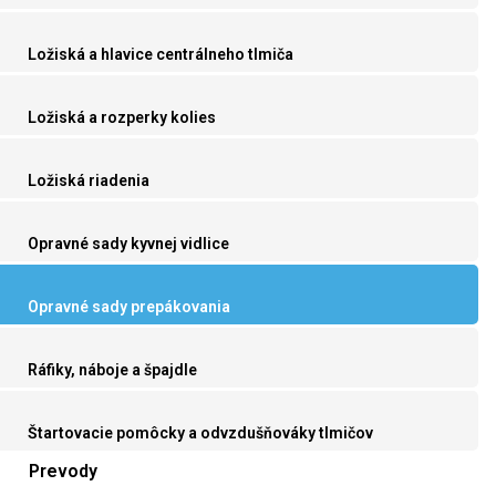
Ložiská a hlavice centrálneho tlmiča
Ložiská a rozperky kolies
Ložiská riadenia
Opravné sady kyvnej vidlice
Opravné sady prepákovania
Ráfiky, náboje a špajdle
Štartovacie pomôcky a odvzdušňováky tlmičov
Prevody