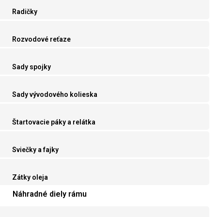
Radičky
Rozvodové reťaze
Sady spojky
Sady vývodového kolieska
Štartovacie páky a relátka
Sviečky a fajky
Zátky oleja
Náhradné diely rámu