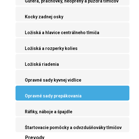
Guferá, prachovky, neoprény a púzdra tlmičov
Kocky zadnej osky
Ložiská a hlavice centrálneho tlmiča
Ložiská a rozperky kolies
Ložiská riadenia
Opravné sady kyvnej vidlice
Opravné sady prepákovania
Ráfiky, náboje a špajdle
Štartovacie pomôcky a odvzdušňováky tlmičov
Prevody