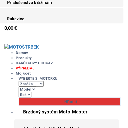
Príslušenstvo k čižmám
Rukavice
0,00 €
Skip
to
content
Domov
Produkty
DARČEKOVÝ POUKAZ
VÝPREDAJ
Môj účet
VYBERTE SI MOTORKU
Brzdový systém Moto-Master