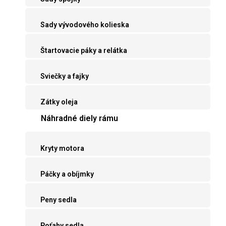
Sady vývodového kolieska
Štartovacie páky a relátka
Sviečky a fajky
Zátky oleja
Náhradné diely rámu
Kryty motora
Páčky a obíjmky
Peny sedla
Poťahy sedla