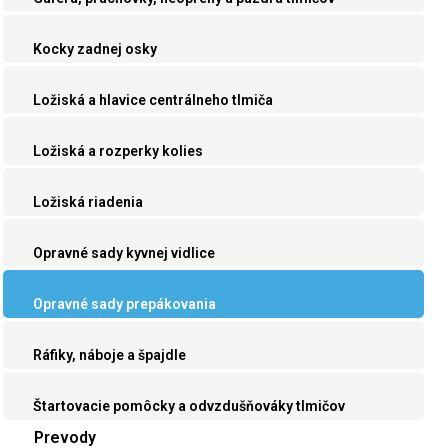
Kocky zadnej osky
Ložiská a hlavice centrálneho tlmiča
Ložiská a rozperky kolies
Ložiská riadenia
Opravné sady kyvnej vidlice
Opravné sady prepákovania
Ráfiky, náboje a špajdle
Štartovacie pomôcky a odvzdušňováky tlmičov
Prevody