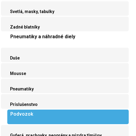
Svetlá, masky, tabulky
Zadné blatníky
Pneumatiky a náhradné diely
Duše
Mousse
Pneumatiky
Príslušenstvo
Podvozok
Guferá, prachovky, neoprény a púzdra tlmičov