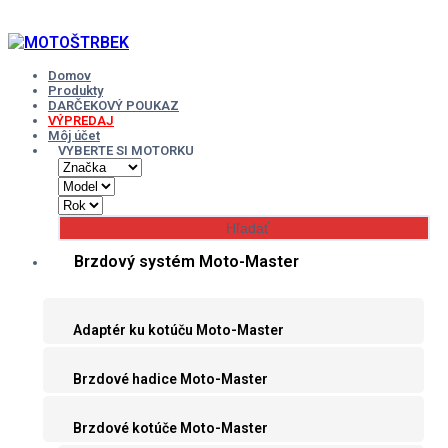
Skip
to
content
Domov
Produkty
DARČEKOVÝ POUKAZ
VÝPREDAJ
Môj účet
VYBERTE SI MOTORKU
Brzdový systém Moto-Master
Adaptér ku kotúču Moto-Master
Brzdové hadice Moto-Master
Brzdové kotúče Moto-Master