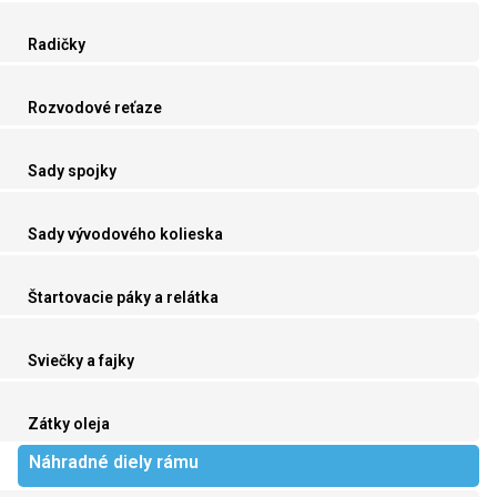
Radičky
Rozvodové reťaze
Sady spojky
Sady vývodového kolieska
Štartovacie páky a relátka
Sviečky a fajky
Zátky oleja
Náhradné diely rámu