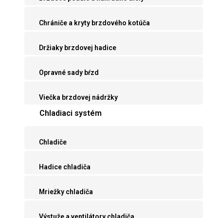
Chrániče a kryty brzdového kotúča
Držiaky brzdovej hadice
Opravné sady bŕzd
Viečka brzdovej nádržky
Chladiaci systém
Chladiče
Hadice chladiča
Mriežky chladiča
Výstuže a ventilátory chladiča