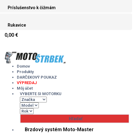
Príslušenstvo k čižmám
Rukavice
0,00 €
Skip
to
content
Domov
Produkty
DARČEKOVÝ POUKAZ
VÝPREDAJ
Môj účet
VYBERTE SI MOTORKU
Brzdový systém Moto-Master