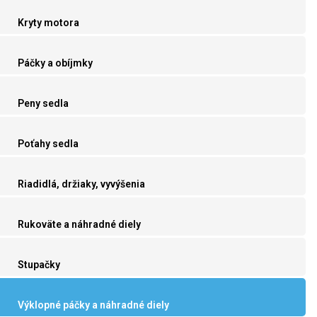
Kryty motora
Páčky a obíjmky
Peny sedla
Poťahy sedla
Riadidlá, držiaky, vyvýšenia
Rukoväte a náhradné diely
Stupačky
Výklopné páčky a náhradné diely