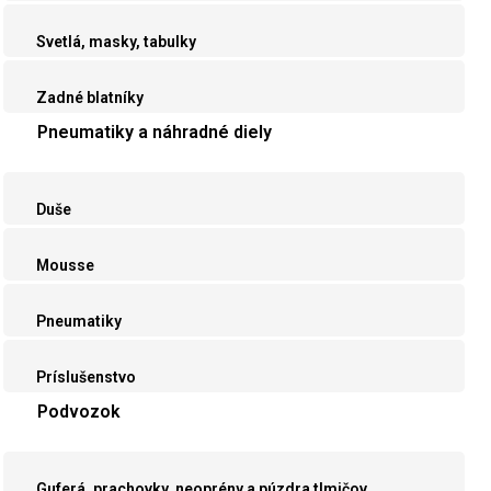
Svetlá, masky, tabulky
Zadné blatníky
Pneumatiky a náhradné diely
Duše
Mousse
Pneumatiky
Príslušenstvo
Podvozok
Guferá, prachovky, neoprény a púzdra tlmičov