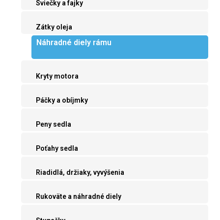
Sviečky a fajky
Zátky oleja
Náhradné diely rámu
Kryty motora
Páčky a obíjmky
Peny sedla
Poťahy sedla
Riadidlá, držiaky, vyvýšenia
Rukoväte a náhradné diely