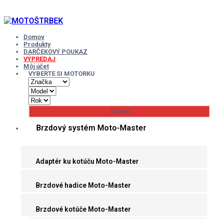
Skip
to
content
Domov
Produkty
DARČEKOVÝ POUKAZ
VÝPREDAJ
Môj účet
VYBERTE SI MOTORKU
Brzdový systém Moto-Master
Adaptér ku kotúču Moto-Master
Brzdové hadice Moto-Master
Brzdové kotúče Moto-Master