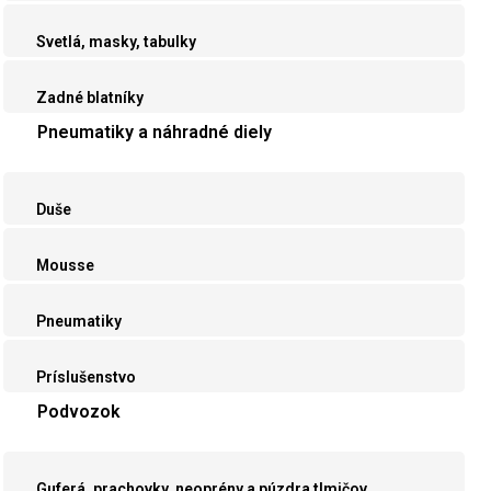
Svetlá, masky, tabulky
Zadné blatníky
Pneumatiky a náhradné diely
Duše
Mousse
Pneumatiky
Príslušenstvo
Podvozok
Guferá, prachovky, neoprény a púzdra tlmičov