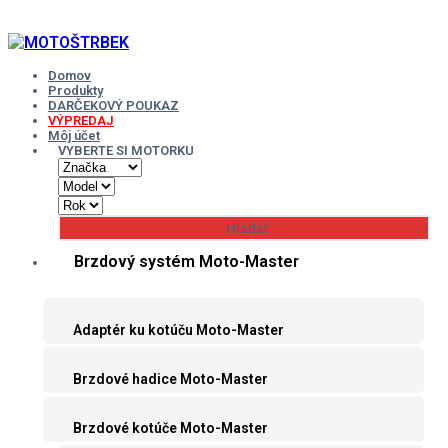
Skip
to
content
Domov
Produkty
DARČEKOVÝ POUKAZ
VÝPREDAJ
Môj účet
VYBERTE SI MOTORKU
Brzdový systém Moto-Master
Adaptér ku kotúču Moto-Master
Brzdové hadice Moto-Master
Brzdové kotúče Moto-Master