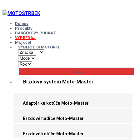
Skip
to
content
Domov
Produkty
DARČEKOVÝ POUKAZ
VÝPREDAJ
Môj účet
VYBERTE SI MOTORKU
Brzdový systém Moto-Master
Adaptér ku kotúču Moto-Master
Brzdové hadice Moto-Master
Brzdové kotúče Moto-Master