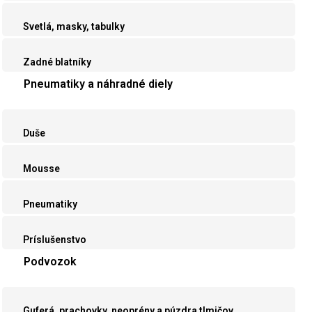
Svetlá, masky, tabulky
Zadné blatníky
Pneumatiky a náhradné diely
Duše
Mousse
Pneumatiky
Príslušenstvo
Podvozok
Guferá, prachovky, neoprény a púzdra tlmičov