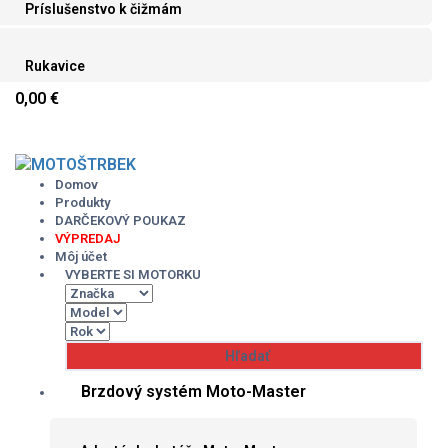
Príslušenstvo k čižmám
Rukavice
0,00 €
Skip
to
content
Domov
Produkty
DARČEKOVÝ POUKAZ
VÝPREDAJ
Môj účet
VYBERTE SI MOTORKU
Brzdový systém Moto-Master