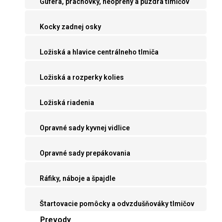
Guferá, prachovky, neoprény a púzdra tlmičov
Kocky zadnej osky
Ložiská a hlavice centrálneho tlmiča
Ložiská a rozperky kolies
Ložiská riadenia
Opravné sady kyvnej vidlice
Opravné sady prepákovania
Ráfiky, náboje a špajdle
Štartovacie pomôcky a odvzdušňováky tlmičov
Prevody