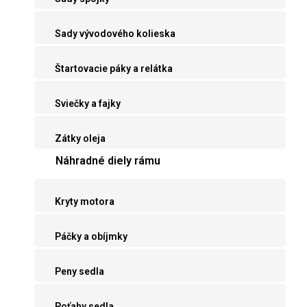
Sady vývodového kolieska
Štartovacie páky a relátka
Sviečky a fajky
Zátky oleja
Náhradné diely rámu
Kryty motora
Páčky a obíjmky
Peny sedla
Poťahy sedla