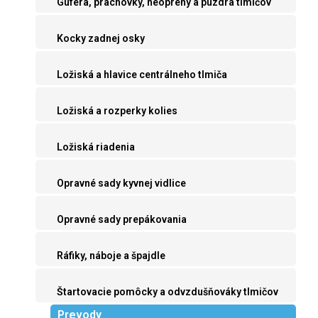
Guferá, prachovky, neoprény a púzdra tlmičov
Kocky zadnej osky
Ložiská a hlavice centrálneho tlmiča
Ložiská a rozperky kolies
Ložiská riadenia
Opravné sady kyvnej vidlice
Opravné sady prepákovania
Ráfiky, náboje a špajdle
Štartovacie pomôcky a odvzdušňováky tlmičov
Prevody