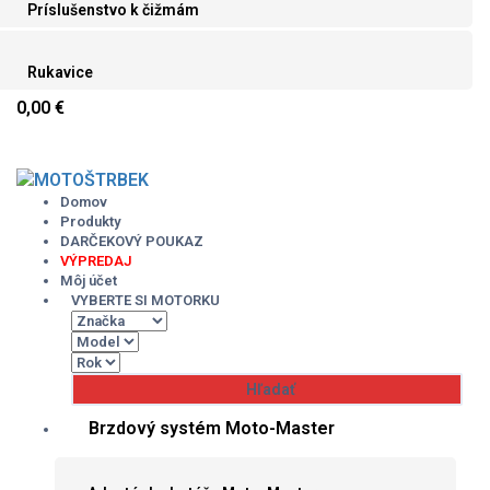
Príslušenstvo k čižmám
Rukavice
0,00 €
Skip
to
content
Domov
Produkty
DARČEKOVÝ POUKAZ
VÝPREDAJ
Môj účet
VYBERTE SI MOTORKU
Brzdový systém Moto-Master