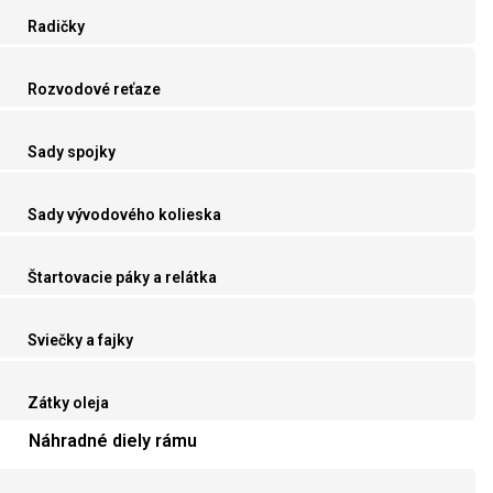
Radičky
Rozvodové reťaze
Sady spojky
Sady vývodového kolieska
Štartovacie páky a relátka
Sviečky a fajky
Zátky oleja
Náhradné diely rámu