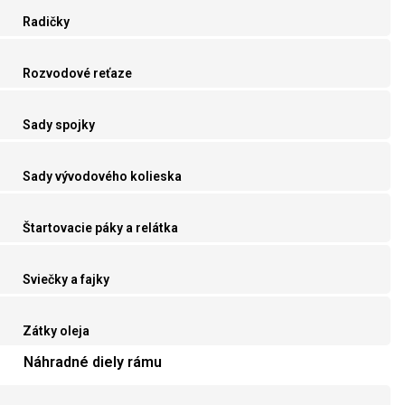
Radičky
Rozvodové reťaze
Sady spojky
Sady vývodového kolieska
Štartovacie páky a relátka
Sviečky a fajky
Zátky oleja
Náhradné diely rámu