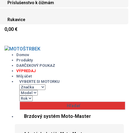
Príslušenstvo k čižmám
Rukavice
0,00 €
Skip
to
content
Domov
Produkty
DARČEKOVÝ POUKAZ
VÝPREDAJ
Môj účet
VYBERTE SI MOTORKU
Brzdový systém Moto-Master