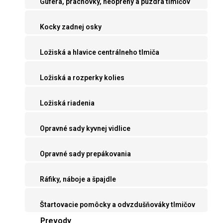
Guferá, prachovky, neoprény a púzdra tlmičov
Kocky zadnej osky
Ložiská a hlavice centrálneho tlmiča
Ložiská a rozperky kolies
Ložiská riadenia
Opravné sady kyvnej vidlice
Opravné sady prepákovania
Ráfiky, náboje a špajdle
Štartovacie pomôcky a odvzdušňováky tlmičov
Prevody