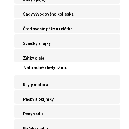
Sady vývodového kolieska
Štartovacie páky a relátka
Sviečky a fajky
Zátky oleja
Náhradné diely rámu
Kryty motora
Páčky a obíjmky
Peny sedla
Poťahy sedla