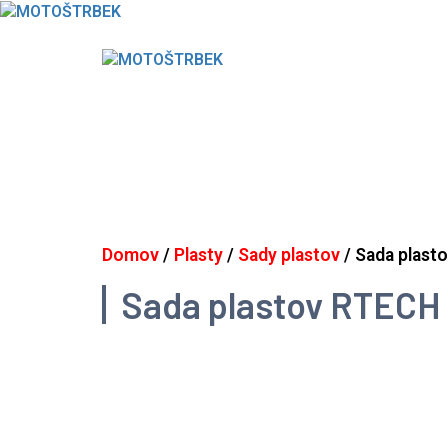
Skip
to
content
Domov
/
Plasty
/
Sady plastov
/ Sada plast
Sada plastov RTECH