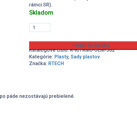
rámci SR).
Skladom
množstvo
Sada
plastov
RTECH
Pridať do košíka
Suzuki
Katalógové číslo:
R-KITRM0-OEM-502
RM
Kategórie:
Plasty
,
Sady plastov
125/250
Značka:
RTECH
2001-
2008
 po páde nezostávajú prebielené.