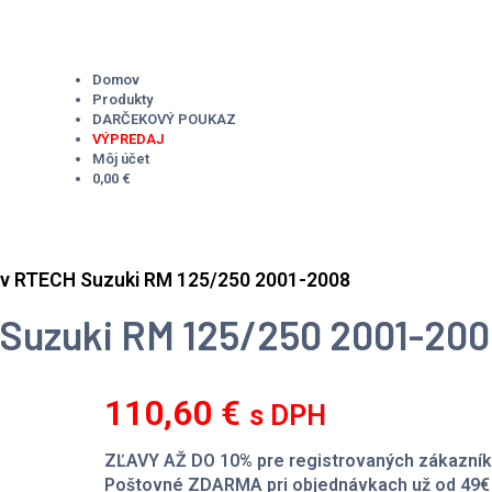
Domov
Produkty
DARČEKOVÝ POUKAZ
VÝPREDAJ
Môj účet
0,00 €
ov RTECH Suzuki RM 125/250 2001-2008
 Suzuki RM 125/250 2001-20
110,60
€
s DPH
ZĽAVY AŽ DO 10% pre registrovaných zákazník
Poštovné ZDARMA pri objednávkach už od 49€