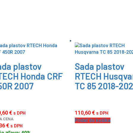
ada plastov
Sada plastov
TECH Honda CRF
RTECH Husqva
50R 2007
TC 85 2018-20
0,60
€
110,60
€
s DPH
s DPH
A CENA
Pridať do košíka
,36
€
s DPH
a zľava: 40%