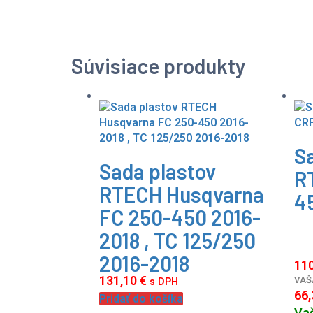
Súvisiace produkty
S
Sada plastov
R
RTECH Husqvarna
4
FC 250-450 2016-
2018 , TC 125/250
2016-2018
11
131,10
€
VAŠ
s DPH
66
Pridať do košíka
Vaš