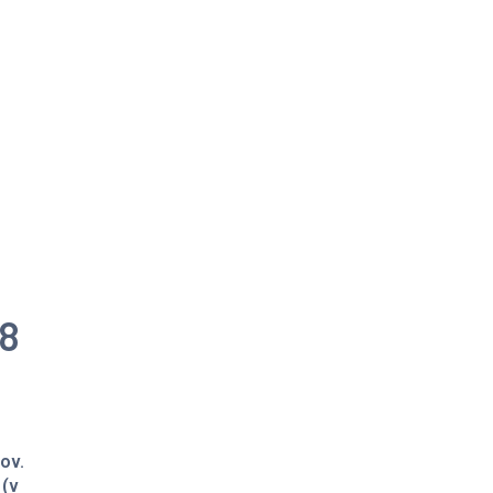
08
ov.
 (v