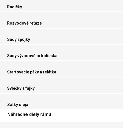
Radičky
Rozvodové reťaze
Sady spojky
Sady vývodového kolieska
Štartovacie páky a relátka
Sviečky a fajky
Zátky oleja
Náhradné diely rámu