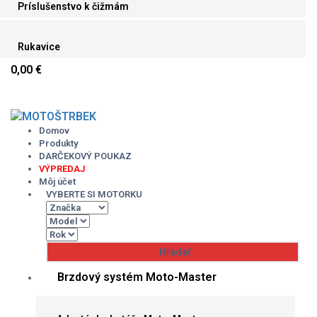
Príslušenstvo k čižmám
Rukavice
0,00 €
Skip
to
content
Domov
Produkty
DARČEKOVÝ POUKAZ
VÝPREDAJ
Môj účet
VYBERTE SI MOTORKU
Brzdový systém Moto-Master