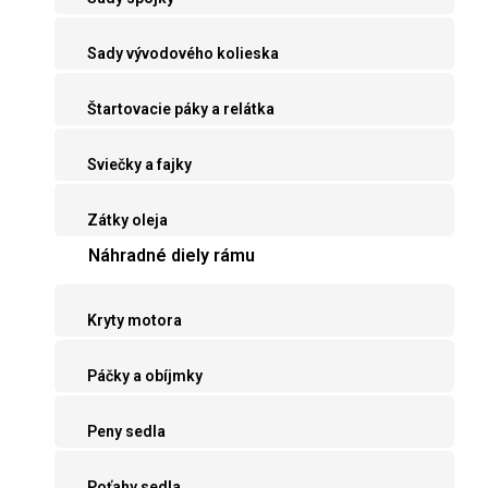
Sady vývodového kolieska
Štartovacie páky a relátka
Sviečky a fajky
Zátky oleja
Náhradné diely rámu
Kryty motora
Páčky a obíjmky
Peny sedla
Poťahy sedla