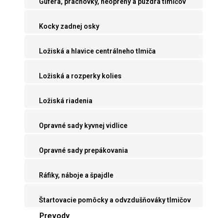
Guferá, prachovky, neoprény a púzdra tlmičov
Kocky zadnej osky
Ložiská a hlavice centrálneho tlmiča
Ložiská a rozperky kolies
Ložiská riadenia
Opravné sady kyvnej vidlice
Opravné sady prepákovania
Ráfiky, náboje a špajdle
Štartovacie pomôcky a odvzdušňováky tlmičov
Prevody