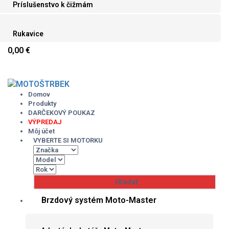
Príslušenstvo k čižmám
Rukavice
0,00 €
Skip
to
content
Domov
Produkty
DARČEKOVÝ POUKAZ
VÝPREDAJ
Môj účet
VYBERTE SI MOTORKU
Brzdový systém Moto-Master