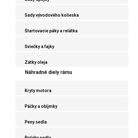
Sady vývodového kolieska
Štartovacie páky a relátka
Sviečky a fajky
Zátky oleja
Náhradné diely rámu
Kryty motora
Páčky a obíjmky
Peny sedla
Poťahy sedla