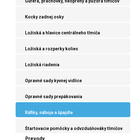
Guferá, prachovky, neoprény a púzdra tlmičov
Kocky zadnej osky
Ložiská a hlavice centrálneho tlmiča
Ložiská a rozperky kolies
Ložiská riadenia
Opravné sady kyvnej vidlice
Opravné sady prepákovania
Ráfiky, náboje a špajdle
Štartovacie pomôcky a odvzdušňováky tlmičov
Prevody