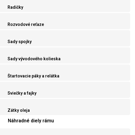
Radičky
Rozvodové reťaze
Sady spojky
Sady vývodového kolieska
Štartovacie páky a relátka
Sviečky a fajky
Zátky oleja
Náhradné diely rámu