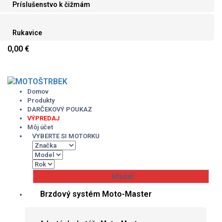
Príslušenstvo k čižmám
Rukavice
0,00 €
Skip
to
content
Domov
Produkty
DARČEKOVÝ POUKAZ
VÝPREDAJ
Môj účet
VYBERTE SI MOTORKU
Brzdový systém Moto-Master