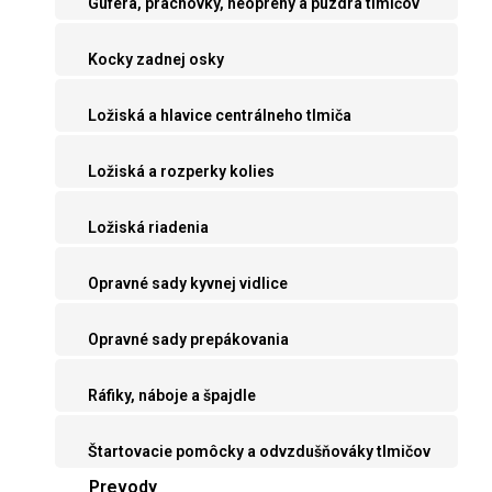
Guferá, prachovky, neoprény a púzdra tlmičov
Kocky zadnej osky
Ložiská a hlavice centrálneho tlmiča
Ložiská a rozperky kolies
Ložiská riadenia
Opravné sady kyvnej vidlice
Opravné sady prepákovania
Ráfiky, náboje a špajdle
Štartovacie pomôcky a odvzdušňováky tlmičov
Prevody