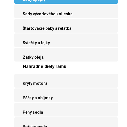
Sady vývodového kolieska
Štartovacie páky a relátka
Sviečky a fajky
Zátky oleja
Náhradné diely rámu
Kryty motora
Páčky a obíjmky
Peny sedla
Poťahy sedla