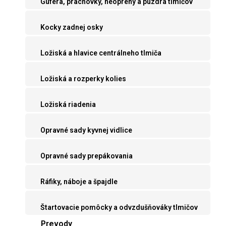
Guferá, prachovky, neoprény a púzdra tlmičov
Kocky zadnej osky
Ložiská a hlavice centrálneho tlmiča
Ložiská a rozperky kolies
Ložiská riadenia
Opravné sady kyvnej vidlice
Opravné sady prepákovania
Ráfiky, náboje a špajdle
Štartovacie pomôcky a odvzdušňováky tlmičov
Prevody