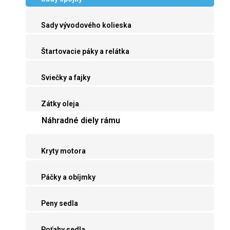
Sady vývodového kolieska
Štartovacie páky a relátka
Sviečky a fajky
Zátky oleja
Náhradné diely rámu
Kryty motora
Páčky a obíjmky
Peny sedla
Poťahy sedla