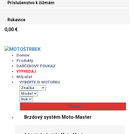
Príslušenstvo k čižmám
Rukavice
0,00 €
Skip
to
content
Domov
Produkty
DARČEKOVÝ POUKAZ
VÝPREDAJ
Môj účet
VYBERTE SI MOTORKU
Brzdový systém Moto-Master