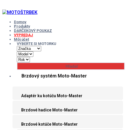
Skip
to
content
Domov
Produkty
DARČEKOVÝ POUKAZ
VÝPREDAJ
Môj účet
VYBERTE SI MOTORKU
Brzdový systém Moto-Master
Adaptér ku kotúču Moto-Master
Brzdové hadice Moto-Master
Brzdové kotúče Moto-Master