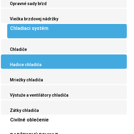
Opravné sady bŕzd
Viečka brzdovej nádržky
Chladiaci systém
Chladiče
Hadice chladiča
Mriežky chladiča
Výstuže a ventilátory chladiča
Zátky chladiča
Civilné oblečenie