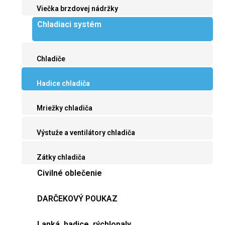
Viečka brzdovej nádržky
Chladiaci systém
Chladiče
Hadice chladiča
Mriežky chladiča
Výstuže a ventilátory chladiča
Zátky chladiča
Civilné oblečenie
DARČEKOVÝ POUKAZ
Lanká, hadice, rýchlopaly