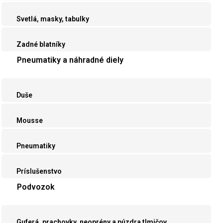
Svetlá, masky, tabulky
Zadné blatníky
Pneumatiky a náhradné diely
Duše
Mousse
Pneumatiky
Príslušenstvo
Podvozok
Guferá, prachovky, neoprény a púzdra tlmičov