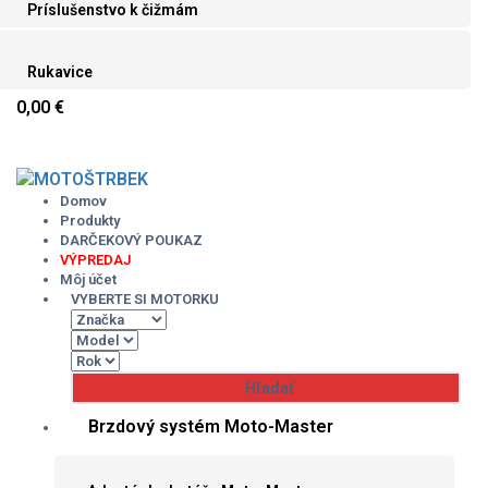
Príslušenstvo k čižmám
Rukavice
0,00 €
Skip
to
content
Domov
Produkty
DARČEKOVÝ POUKAZ
VÝPREDAJ
Môj účet
VYBERTE SI MOTORKU
Brzdový systém Moto-Master