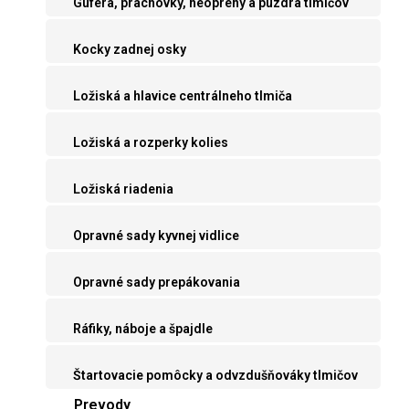
Guferá, prachovky, neoprény a púzdra tlmičov
Kocky zadnej osky
Ložiská a hlavice centrálneho tlmiča
Ložiská a rozperky kolies
Ložiská riadenia
Opravné sady kyvnej vidlice
Opravné sady prepákovania
Ráfiky, náboje a špajdle
Štartovacie pomôcky a odvzdušňováky tlmičov
Prevody