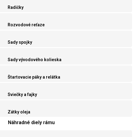
Radičky
Rozvodové reťaze
Sady spojky
Sady vývodového kolieska
Štartovacie páky a relátka
Sviečky a fajky
Zátky oleja
Náhradné diely rámu