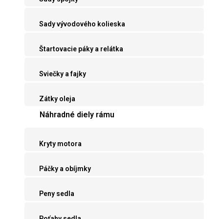
Sady vývodového kolieska
Štartovacie páky a relátka
Sviečky a fajky
Zátky oleja
Náhradné diely rámu
Kryty motora
Páčky a obíjmky
Peny sedla
Poťahy sedla