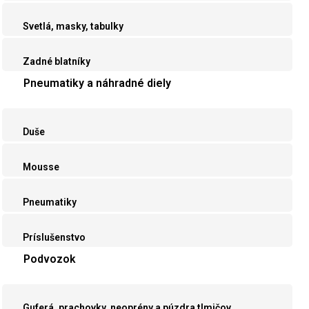
Svetlá, masky, tabulky
Zadné blatníky
Pneumatiky a náhradné diely
Duše
Mousse
Pneumatiky
Príslušenstvo
Podvozok
Guferá, prachovky, neoprény a púzdra tlmičov