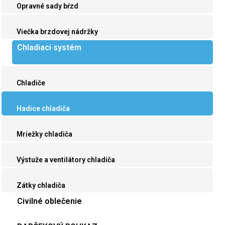
Opravné sady bŕzd
Viečka brzdovej nádržky
Chladiaci systém
Chladiče
Hadice chladiča
Mriežky chladiča
Výstuže a ventilátory chladiča
Zátky chladiča
Civilné oblečenie