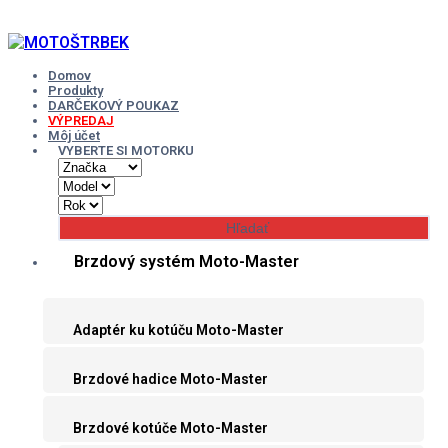
Skip
to
content
Domov
Produkty
DARČEKOVÝ POUKAZ
VÝPREDAJ
Môj účet
VYBERTE SI MOTORKU
Brzdový systém Moto-Master
Adaptér ku kotúču Moto-Master
Brzdové hadice Moto-Master
Brzdové kotúče Moto-Master