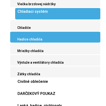
Viečka brzdovej nádržky
Chladiaci systém
Chladiče
Hadice chladiča
Mriežky chladiča
Výstuže a ventilátory chladiča
Zátky chladiča
Civilné oblečenie
DARČEKOVÝ POUKAZ
Lanká, hadice, rýchlopaly