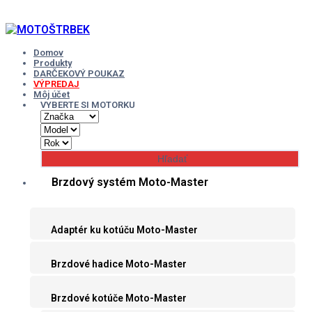
Skip
to
content
Domov
Produkty
DARČEKOVÝ POUKAZ
VÝPREDAJ
Môj účet
VYBERTE SI MOTORKU
Brzdový systém Moto-Master
Adaptér ku kotúču Moto-Master
Brzdové hadice Moto-Master
Brzdové kotúče Moto-Master