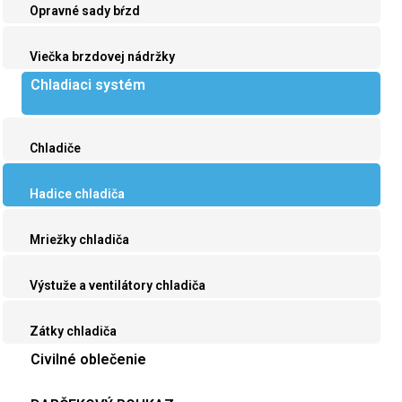
Opravné sady bŕzd
Viečka brzdovej nádržky
Chladiaci systém
Chladiče
Hadice chladiča
Mriežky chladiča
Výstuže a ventilátory chladiča
Zátky chladiča
Civilné oblečenie