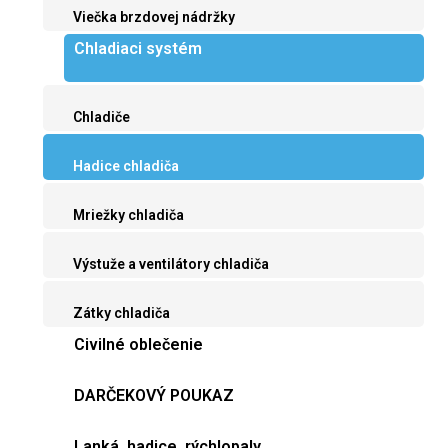
Viečka brzdovej nádržky
Chladiaci systém
Chladiče
Hadice chladiča
Mriežky chladiča
Výstuže a ventilátory chladiča
Zátky chladiča
Civilné oblečenie
DARČEKOVÝ POUKAZ
Lanká, hadice, rýchlopaly