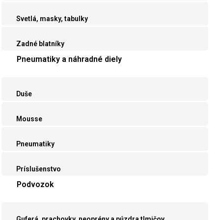
Svetlá, masky, tabulky
Zadné blatníky
Pneumatiky a náhradné diely
Duše
Mousse
Pneumatiky
Príslušenstvo
Podvozok
Guferá, prachovky, neoprény a púzdra tlmičov