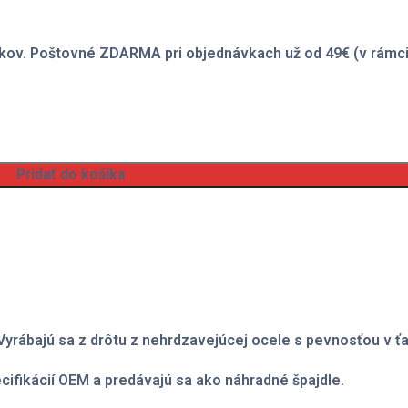
kov. Poštovné ZDARMA pri objednávkach už od 49€ (v rámci
Pridať do košíka
Vyrábajú sa z drôtu z nehrdzavejúcej ocele s pevnosťou v ť
ecifikácií OEM a predávajú sa ako náhradné špajdle.