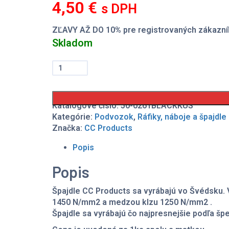
4,50
€
s DPH
ZĽAVY AŽ DO 10% pre registrovaných zákazní
Skladom
množstvo
Špajdla
a
matka
výpletu
Katalógové číslo:
50-0261BLACKKUS
zadného
Kategórie:
Podvozok
,
Ráfiky, náboje a špajdle
kolesa
Značka:
CC Products
16"
GasGas,
Popis
Husqvarna,
KTM
Popis
Špajdle CC Products sa vyrábajú vo Švédsku. 
1450 N/mm2 a medzou klzu 1250 N/mm2 .
Špajdle sa vyrábajú čo najpresnejšie podľa šp