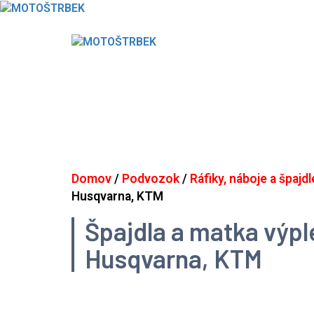
Skip
to
content
Domov
/
Podvozok
/
Ráfiky, náboje a špajdl
Husqvarna, KTM
Špajdla a matka výpl
Husqvarna, KTM