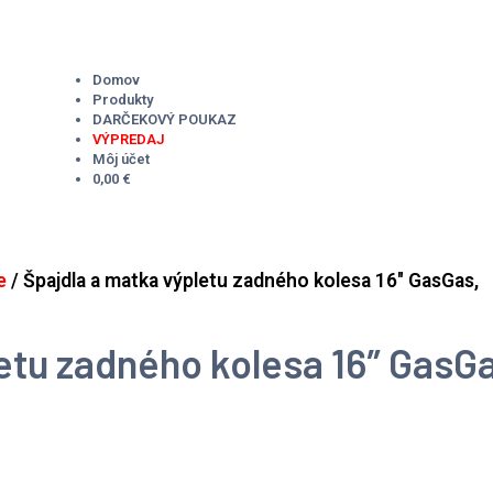
Domov
Produkty
DARČEKOVÝ POUKAZ
VÝPREDAJ
Môj účet
0,00 €
e
/ Špajdla a matka výpletu zadného kolesa 16″ GasGas,
etu zadného kolesa 16″ GasG