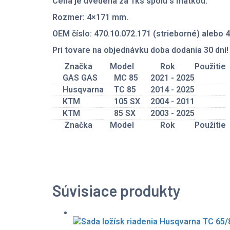
Cena je uvedená za 1ks spolu s matkou.
Rozmer: 4×171 mm.
OEM číslo: 470.10.072.171 (strieborné) alebo 
Pri tovare na objednávku doba dodania 30 dní!
Značka
Model
Rok
Použitie
GAS GAS
MC 85
2021 - 2025
Husqvarna
TC 85
2014 - 2025
KTM
105 SX
2004 - 2011
KTM
85 SX
2003 - 2025
Značka
Model
Rok
Použitie
Súvisiace produkty