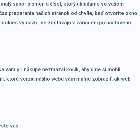
 malý súbor písmen a čísel, ktorý ukladáme vo vašom
as prezerania našich stránok od chvíle, keď otvoríte okno
 cookies vymažú. Iné zostávajú v zariadení po nastavenú
 sa vám pri nákupe nezmazal košík, aby sme si mohli
žili, ktorú verziu nášho webu vám máme zobraziť, ak web
esto vás;