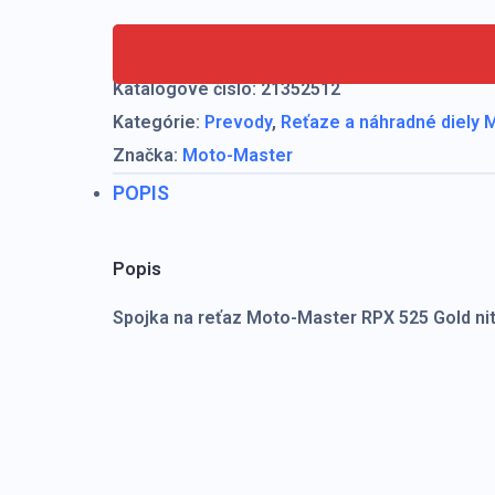
reťaze
Moto-
Master
Katalógové číslo:
21352512
RPX
Kategórie:
Prevody
,
Reťaze a náhradné diely
525
Značka:
Moto-Master
Gold
POPIS
Popis
Spojka na reťaz Moto-Master RPX 525 Gold nit