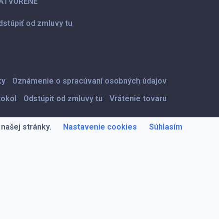
ATVORENÉ
dstúpiť od zmluvy tu
ky
Oznámenie o spracúvaní osobných údajov
tokol
Odstúpiť od zmluvy tu
Vrátenie tovaru
našej stránky.
Nastavenie cookies
Súhlasím