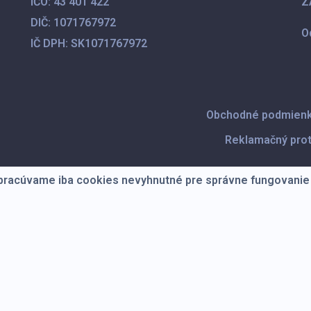
IČO:
43 401 422
Z
DIČ:
1071767972
O
IČ DPH:
SK1071767972
Obchodné podmien
Reklamačný pro
Spracúvame iba cookies nevyhnutné pre správne fungovanie 