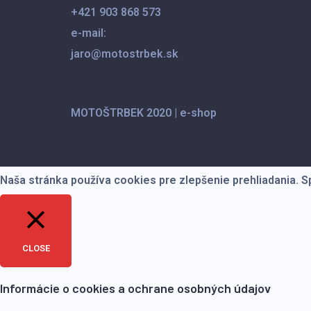
+421 903 868 573
stránke
e-mail:
produktu.
jaro@motostrbek.sk
MOTOŠTRBEK 2020
|
e-shop
Naša stránka používa cookies pre zlepšenie prehliadania. 
CLOSE
Informácie o cookies a ochrane osobných údajov