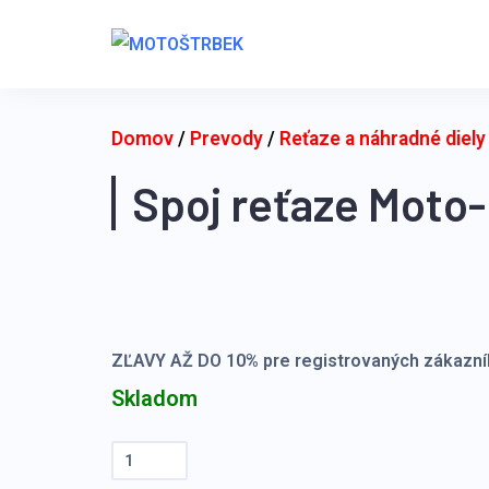
Skip
to
content
Domov
/
Prevody
/
Reťaze a náhradné diel
Spoj reťaze Moto
ZĽAVY AŽ DO 10% pre registrovaných zákazní
Skladom
množstvo
Spoj