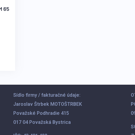
M 65
Sídlo firmy / fakturačné údaje:
O
Jaroslav Štrbek MOTOŠTRBEK
P
Považské Podhradie 415
0
017 04 Považská Bystrica
S