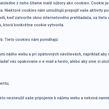
 následne z neho čítame malé súbory ako cookies. Cookie je
. Niektoré cookies nám umožňujú prepojiť vaše aktivity poč
íli, keď zatvoríte okno internetového prehliadača, sa tieto
, ktorá konkrétne cookie vytvorila.
eb. Tieto cookies nám pomáhajú:
kami nášho webu a pri opätovných návštevách, napríklad aby
iadať vás opakovane o e-mail a heslo, alebo aby sme si ulo
entu;
iekto nezneužil vaše pripojenie k nášmu webu a nekoná nami