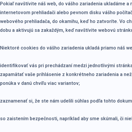
Pokiaľ navštívite náš web, do vášho zariadenia ukladáme a
internetovom prehliadači alebo pevnom disku vášho počítača
webového prehliadača, do okamihu, keď ho zatvoríte. Vo chv
dobu a aktivujú sa zakaždým, keď navštívite webovú stránku
Niektoré cookies do vášho zariadenia ukladá priamo náš w
identifikovať vás pri prechádzaní medzi jednotlivými strán
zapamätať vaše prihlásenie z konkrétneho zariadenia a než
ponúka v danú chvíľu viac variantov;
zaznamenať si, že ste nám udelili súhlas podľa tohto dokum
so zaistením bezpečnosti, napríklad aby sme skúmali, či n