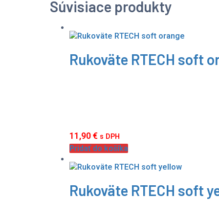
Súvisiace produkty
Rukoväte RTECH soft o
11,90
€
s DPH
Pridať do košíka
Rukoväte RTECH soft y