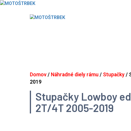
Skip
to
content
Domov
/
Náhradné diely rámu
/
Stupačky
/ 
2019
Stupačky Lowboy edi
2T/4T 2005-2019