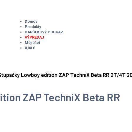
Domov
Produkty
DARČEKOVÝ POUKAZ
VÝPREDAJ
Môj účet
0,00 €
Stupačky Lowboy edition ZAP TechniX Beta RR 2T/4T 2
tion ZAP TechniX Beta RR