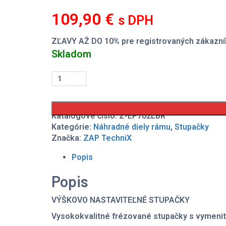
109,90
€
s DPH
ZĽAVY AŽ DO 10% pre registrovaných zákazní
Skladom
množstvo
Stupačky
Lowboy
edition
ZAP
Katalógové číslo:
Z-EP702LBR
TechniX
Kategórie:
Náhradné diely rámu
,
Stupačky
Beta
Značka:
ZAP TechniX
RR
2T/4T
Popis
2005-
2019
Popis
VÝŠKOVO NASTAVITEĽNÉ STUPAČKY
Vysokokvalitné frézované stupačky s vymeni