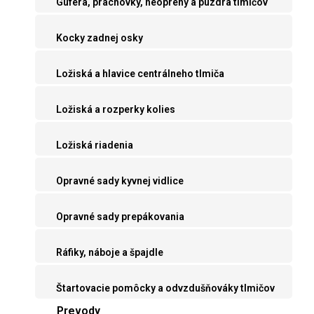
Guferá, prachovky, neoprény a púzdra tlmičov
Kocky zadnej osky
Ložiská a hlavice centrálneho tlmiča
Ložiská a rozperky kolies
Ložiská riadenia
Opravné sady kyvnej vidlice
Opravné sady prepákovania
Ráfiky, náboje a špajdle
Štartovacie pomôcky a odvzdušňováky tlmičov
Prevody