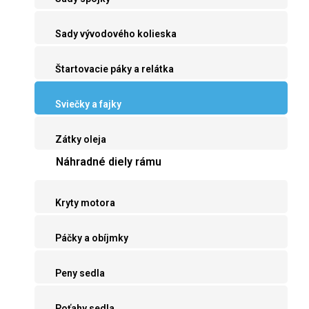
Sady vývodového kolieska
Štartovacie páky a relátka
Sviečky a fajky
Zátky oleja
Náhradné diely rámu
Kryty motora
Páčky a obíjmky
Peny sedla
Poťahy sedla