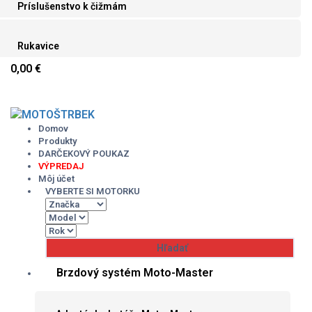
Príslušenstvo k čižmám
Rukavice
0,00 €
Skip
to
content
Domov
Produkty
DARČEKOVÝ POUKAZ
VÝPREDAJ
Môj účet
VYBERTE SI MOTORKU
Brzdový systém Moto-Master