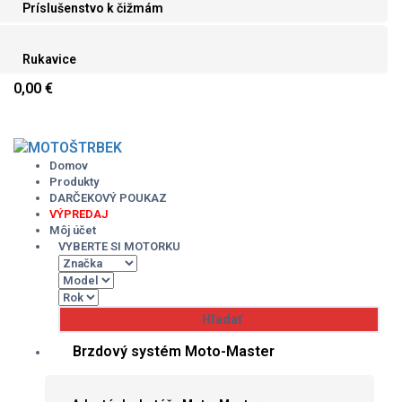
Príslušenstvo k čižmám
Rukavice
0,00 €
Skip
to
content
Domov
Produkty
DARČEKOVÝ POUKAZ
VÝPREDAJ
Môj účet
VYBERTE SI MOTORKU
Brzdový systém Moto-Master