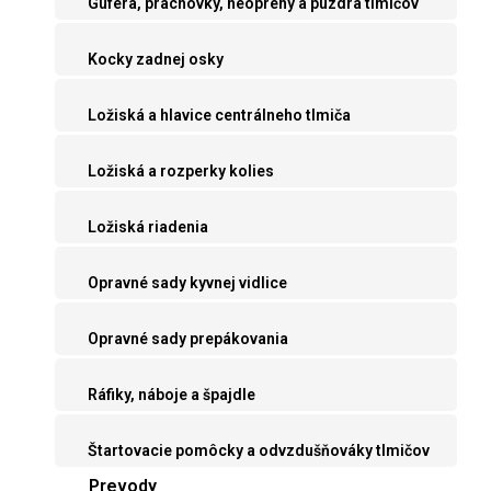
Guferá, prachovky, neoprény a púzdra tlmičov
Kocky zadnej osky
Ložiská a hlavice centrálneho tlmiča
Ložiská a rozperky kolies
Ložiská riadenia
Opravné sady kyvnej vidlice
Opravné sady prepákovania
Ráfiky, náboje a špajdle
Štartovacie pomôcky a odvzdušňováky tlmičov
Prevody