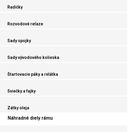
Radičky
Rozvodové reťaze
Sady spojky
Sady vývodového kolieska
Štartovacie páky a relátka
Sviečky a fajky
Zátky oleja
Náhradné diely rámu