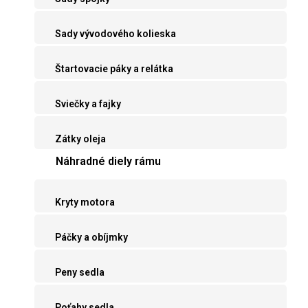
Sady vývodového kolieska
Štartovacie páky a relátka
Sviečky a fajky
Zátky oleja
Náhradné diely rámu
Kryty motora
Páčky a obíjmky
Peny sedla
Poťahy sedla